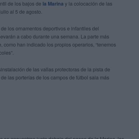
ntil de los bajos de
la Marina
y la colocación de las
ulio al 5 de agosto.
de los ornamentos deportivos e infantiles del
llevarán a cabo durante una semana. La parte más
ue, como han indicado los propios operarios, “tenemos
coles”.
nstalación de las vallas protectoras de la pista de
a de las porterías de los campos de fútbol sala más
ue se encuentran justo debajo del paseo de la Marina, las