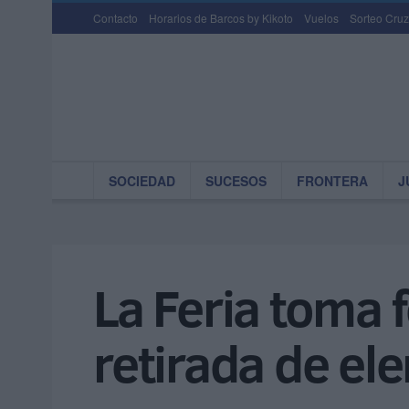
Contacto
Horarios de Barcos by Kikoto
Vuelos
Sorteo Cruz
SOCIEDAD
SUCESOS
FRONTERA
J
La Feria toma 
retirada de el