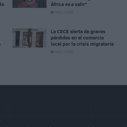
la
África va a salir"
HACE 3 DÍAS
La CECE alerta de graves
pérdidas en el comercio
a
local por la crisis migratoria
HACE 3 DÍAS