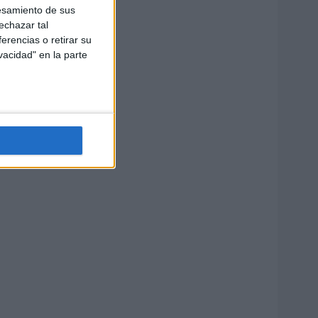
esamiento de sus
echazar tal
erencias o retirar su
vacidad" en la parte