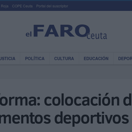
 Roja
COPE Ceuta
Portal del suscriptor
USTICIA
POLÍTICA
CULTURA
EDUCACIÓN
DEPO
forma: colocación d
ementos deportivos