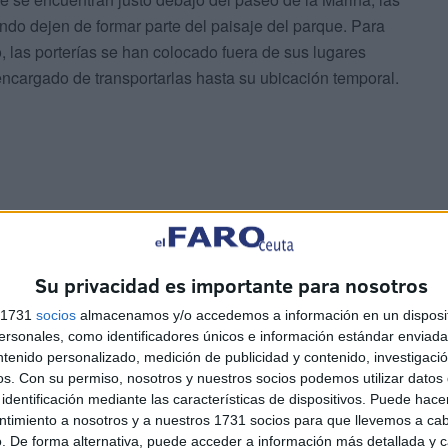
ando dejen de formar parte del paisaje del parque. Para
, las porterías se han colocado fuera de sus lugares
encargado de transportarlas hasta su ubicación temporal.
e trabajos
Su privacidad es importante para nosotros
 infantil también se está llevando a cabo durante estos
s 1731
socios
almacenamos y/o accedemos a información en un disposit
 el mobiliario deportivo ya que en primer lugar hay que
sonales, como identificadores únicos e información estándar enviada 
ntenido personalizado, medición de publicidad y contenido, investigaci
 y posteriormente retirar las zonas de juego de manera
os.
Con su permiso, nosotros y nuestros socios podemos utilizar datos 
labores duren en torno a una semana.
identificación mediante las características de dispositivos. Puede hacer
ntimiento a nosotros y a nuestros 1731 socios para que llevemos a ca
se encuentran sobre el terreno para el inicio de la
. De forma alternativa, puede acceder a información más detallada y 