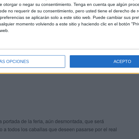
e otorgar o negar su consentimiento.
Tenga en cuenta que algún proc
inar las calles del real del 29 de julio al 5 de agosto.
de no requerir de su consentimiento, pero usted tiene el derecho de r
referencias se aplicarán solo a este sitio web. Puede cambiar sus pref
alquier momento volviendo a este sitio y haciendo clic en el botón "Pri
 web.
r ahora se están instalando las columnas de luz en la
ÁS OPCIONES
ACEPTO
s
del espacio de juegos infantil.
a portada de la feria, aún desmontada, que será
to a todos los caballas que deseen pasarse por el real