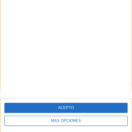
POR
MERY PAVÓN
03/02/2026
0
Los centros educativos reabren este jueves
POR
DIEGO NARANJO
28/01/2026
0
1
2
…
12
ACEPTO
MÁS OPCIONES