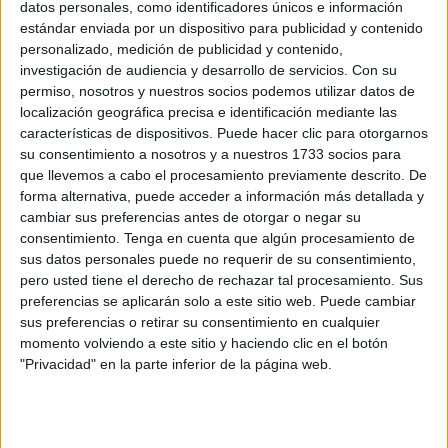
datos personales, como identificadores únicos e información
POR
PALOMA ABAD
13/04/2026
5
estándar enviada por un dispositivo para publicidad y contenido
personalizado, medición de publicidad y contenido,
El Pleno rechaza construir un aeropuerto en
investigación de audiencia y desarrollo de servicios.
Con su
Ceuta
permiso, nosotros y nuestros socios podemos utilizar datos de
POR
MARÍA VALVERDE
07/04/2026
8
localización geográfica precisa e identificación mediante las
características de dispositivos. Puede hacer clic para otorgarnos
Borrasca Leonardo: última hora y
su consentimiento a nosotros y a nuestros 1733 socios para
cancelaciones de barcos entre Ceuta y
que llevemos a cabo el procesamiento previamente descrito. De
Algeciras
forma alternativa, puede acceder a información más detallada y
POR
ISABEL JIMÉNEZ
05/02/2026
0
cambiar sus preferencias antes de otorgar o negar su
consentimiento.
Tenga en cuenta que algún procesamiento de
Cancelaciones de barcos Ceuta-Algeciras
sus datos personales puede no requerir de su consentimiento,
para este jueves
pero usted tiene el derecho de rechazar tal procesamiento. Sus
POR
ISABEL JIMÉNEZ
04/02/2026
1
preferencias se aplicarán solo a este sitio web. Puede cambiar
sus preferencias o retirar su consentimiento en cualquier
El Helipuerto retoma los vuelos para este
momento volviendo a este sitio y haciendo clic en el botón
jueves
"Privacidad" en la parte inferior de la página web.
POR
ISABEL JIMÉNEZ
04/02/2026
1
Ceuta vuelve a quedar aislada este miércoles
por la borrasca Leonardo