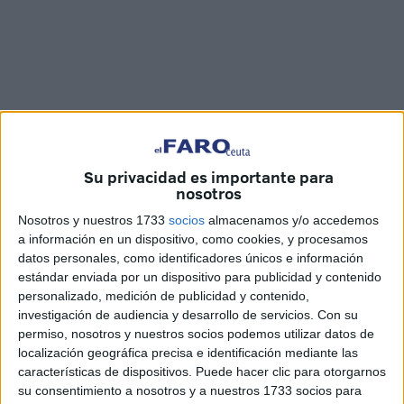
Su privacidad es importante para
nosotros
Imágenes: Áxel Romero
Nosotros y nuestros 1733
socios
almacenamos y/o accedemos
a información en un dispositivo, como cookies, y procesamos
datos personales, como identificadores únicos e información
estándar enviada por un dispositivo para publicidad y contenido
Ya sea a los dardos, con la ‘escopetilla’ de perdigones,
personalizado, medición de publicidad y contenido,
tirando latas, pescando patitos de goma o jugando a la
investigación de audiencia y desarrollo de servicios.
Con su
permiso, nosotros y nuestros socios podemos utilizar datos de
tómbola, los ceutíes tienen muchas opciones para lograr
localización geográfica precisa e identificación mediante las
los ansiados regalos que ofrecen las casetas de juegos de
características de dispositivos. Puede hacer clic para otorgarnos
la Feria.
su consentimiento a nosotros y a nuestros 1733 socios para