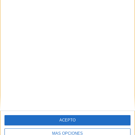
acercado a las cámaras de FaroTV ha conseguido un total
de 5 peluches jugando a los dardos. “El truco está en
buscar los globos que estén más juntos para no fallar”, ha
aconsejado.
Tags:
Feria
ACEPTO
MÁS OPCIONES