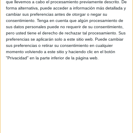
que llevemos a cabo el procesamiento previamente descrito. De
Con participaciones que rondan de los 2 a los 10 euros
forma alternativa, puede acceder a información más detallada y
(para una o varias oportunidades), cualquier caballa puede
cambiar sus preferencias antes de otorgar o negar su
probar suerte e intentar llevarse algunos de los regalos
consentimiento.
Tenga en cuenta que algún procesamiento de
sus datos personales puede no requerir de su consentimiento,
más codiciados: la llama de Fortnite, peluches de
pero usted tiene el derecho de rechazar tal procesamiento. Sus
personajes de dibujos animados, llaveros, planchas para
preferencias se aplicarán solo a este sitio web. Puede cambiar
el pelo, relojes, aparatos electrónicos para el hogar e
sus preferencias o retirar su consentimiento en cualquier
incluso vehículos eléctricos.
momento volviendo a este sitio y haciendo clic en el botón
"Privacidad" en la parte inferior de la página web.
El Bingo Manuel Cañadillas, situado frente a una de las
fuentes del recinto ferial, ha estado repartiendo durante
toda la semana diferentes regalos. En esta ocasión, su
visita a la ciudad autónoma ha cobrado un cariz especial
ya que el negocio cumple 20 años desde que se fundó. Es
en estas últimas jornadas de Feria cuando este bingo
reparte los premios más jugosos: teléfonos móviles,
ordenadores, motocicletas o patinetes con batería
eléctrica.