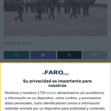
Imagen de archivo
Un joven
militar
vecino de Ceuta ha fallecido este
miércoles, día de la Constitución, en un
accidente
de
tráfico ocurrido en la Península. Tenía 23 años y era vecino
Su privacidad es importante para
nosotros
de la
barriada Vicedo Martínez
. El siniestro mortal ha
tenido lugar en Málaga.
Nosotros y nuestros 1733
socios
almacenamos y/o accedemos
a información en un dispositivo, como cookies, y procesamos
La noticia ha causado consternación entre todos los que le
datos personales, como identificadores únicos e información
estándar enviada por un dispositivo para publicidad y contenido
conocían. Muchos amigos que hoy mismo habían estado