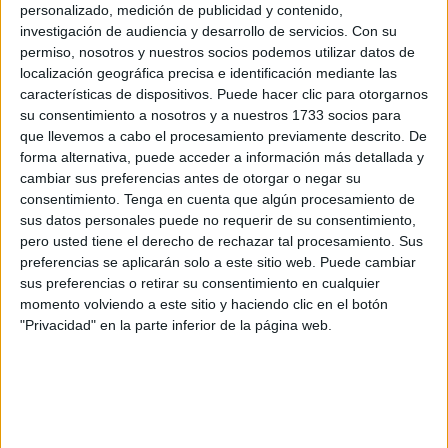
personalizado, medición de publicidad y contenido,
hablando con él y que esta tarde recibían esta triste
investigación de audiencia y desarrollo de servicios.
Con su
noticia.
permiso, nosotros y nuestros socios podemos utilizar datos de
localización geográfica precisa e identificación mediante las
El joven estaba
destinado en la unidad de Caballería
. El
características de dispositivos. Puede hacer clic para otorgarnos
accidente ha causado la muerte de Abdelah D.A., que
su consentimiento a nosotros y a nuestros 1733 socios para
que llevemos a cabo el procesamiento previamente descrito. De
ocupaba una motocicleta, de acuerdo con los datos
forma alternativa, puede acceder a información más detallada y
facilitados a este periódico.
cambiar sus preferencias antes de otorgar o negar su
consentimiento.
Tenga en cuenta que algún procesamiento de
Agentes de la
Guardia Civil
destinados en Tráfico han
sus datos personales puede no requerir de su consentimiento,
intervenido de inmediato para conocer las causas del
pero usted tiene el derecho de rechazar tal procesamiento. Sus
accidente y poder realizar el oportuno atestado. De igual
preferencias se aplicarán solo a este sitio web. Puede cambiar
manera se alertaron a los servicios de emergencias para
sus preferencias o retirar su consentimiento en cualquier
momento volviendo a este sitio y haciendo clic en el botón
intentar salvar la vida del joven. Nada se ha podido hacer
"Privacidad" en la parte inferior de la página web.
por él.
La noticia ha causado un gran impacto entre todos los que
conocían a la familia del fallecido y a él mismo. Un chico
muy apreciado que residía en una calle cercana al corazón