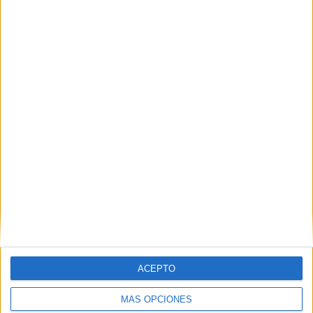
AUME reclama preparación preventiva y
material para los militares destinados en
Ceuta
HACE 2 DÍAS
La Ciudad pide un plan específico de
seguridad con despliegue policial en
todas las barriadas
HACE 2 DÍAS
Las críticas por las bolsas de comida de
los militares en Ceuta obligan a revisar
las raciones
HACE 2 DÍAS
Comments
9
ACEPTO
MÁS OPCIONES
Abdalas modahmed said
comentó:
hace 3 años