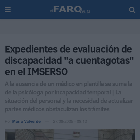
Expedientes de evaluación de
discapacidad "a cuentagotas"
en el IMSERSO
A la ausencia de un médico en plantilla se suma la
de la psicóloga por incapacidad temporal | La
situación del personal y la necesidad de actualizar
partes médicos obstaculizan los trámites
Por
María Valverde
27/08/2025 - 08:13