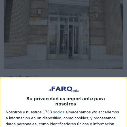
Imagen de archivo
Su privacidad es importante para
nosotros
Los
obstáculos que atraviesa el IMSERSO de Ceuta
crecen. A la ausencia de un médico se suma
la de la
Nosotros y nuestros 1733
socios
almacenamos y/o accedemos
a información en un dispositivo, como cookies, y procesamos
psicóloga por incapacidad temporal
. La profesional no
datos personales, como identificadores únicos e información
está en su puesto desde junio y la continuidad de su baja