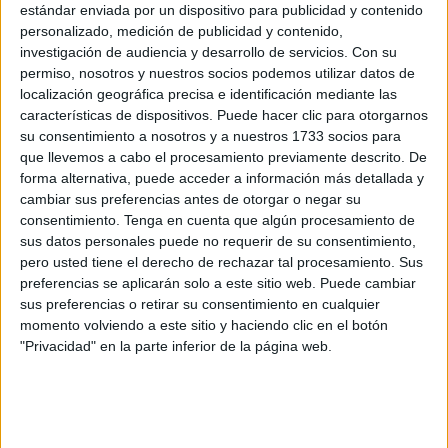
estándar enviada por un dispositivo para publicidad y contenido
lleva a plantear la búsqueda de un sustituto.
personalizado, medición de publicidad y contenido,
investigación de audiencia y desarrollo de servicios.
Con su
No es la única traba. Fuentes consultadas por este medio
permiso, nosotros y nuestros socios podemos utilizar datos de
señalan que el proceso, al abarcar informes que llevan dos
localización geográfica precisa e identificación mediante las
años en pausa,
se complica al requerir de una
características de dispositivos. Puede hacer clic para otorgarnos
su consentimiento a nosotros y a nuestros 1733 socios para
actualización
del parte clínico. Si no se trata de una
que llevemos a cabo el procesamiento previamente descrito. De
afección crónica y estable, es un requisito volver a hacer
forma alternativa, puede acceder a información más detallada y
un chequeo.
cambiar sus preferencias antes de otorgar o negar su
consentimiento.
Tenga en cuenta que algún procesamiento de
A ello sumar el propio funcionamiento de las citas. “El
sus datos personales puede no requerir de su consentimiento,
servicio de salud no acompaña porque hay especialidades
pero usted tiene el derecho de rechazar tal procesamiento. Sus
preferencias se aplicarán solo a este sitio web. Puede cambiar
que
tienen la agenda cerrada
”, destacan. Los
sus preferencias o retirar su consentimiento en cualquier
expedientes relacionados con el aspecto psicológico,
momento volviendo a este sitio y haciendo clic en el botón
están en
stand by
debido a la falta del perfil dedicado a
"Privacidad" en la parte inferior de la página web.
esta labor.
Toda la situación conduce a que una vez preparados los
expedientes, pasen al tribunal
“a cuentagotas”
. Inciden