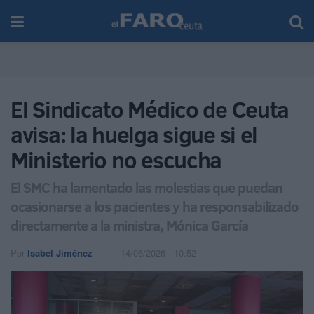
El Sindicato Médico de Ceuta
avisa: la huelga sigue si el
Ministerio no escucha
El SMC ha lamentado las molestias que puedan
ocasionarse a los pacientes y ha responsabilizado
directamente a la ministra, Mónica García
Por
Isabel Jiménez
14/06/2026 - 10:52