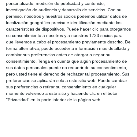
A través de una nota de prensa, el SMC ha lamentado las
personalizado, medición de publicidad y contenido,
investigación de audiencia y desarrollo de servicios.
Con su
molestias que puedan ocasionarse a los pacientes y ha
permiso, nosotros y nuestros socios podemos utilizar datos de
responsabilizado directamente a la ministra,
Mónica
localización geográfica precisa e identificación mediante las
García
, y al
Ingesa
de la continuidad de un conflicto que,
características de dispositivos. Puede hacer clic para otorgarnos
meses después de su inicio, sigue sin encontrar una salida
su consentimiento a nosotros y a nuestros 1733 socios para
que llevemos a cabo el procesamiento previamente descrito. De
negociada.
forma alternativa, puede acceder a información más detallada y
cambiar sus preferencias antes de otorgar o negar su
Reivindicaciones y motivos del paro
consentimiento.
Tenga en cuenta que algún procesamiento de
sus datos personales puede no requerir de su consentimiento,
médico
pero usted tiene el derecho de rechazar tal procesamiento. Sus
preferencias se aplicarán solo a este sitio web. Puede cambiar
La nueva semana de
huelga médica
tendrá lugar desde
sus preferencias o retirar su consentimiento en cualquier
este lunes 15 hasta el viernes 19 de junio, dentro del
momento volviendo a este sitio y haciendo clic en el botón
"Privacidad" en la parte inferior de la página web.
calendario de movilizaciones convocado a nivel nacional
por la
CESM
.
Estas jornadas de paro tienen como principal objetivo la
negociación de un
Estatuto Médico Propio
, adaptado a