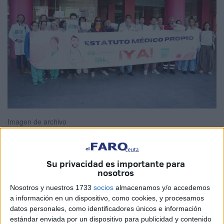
Imagen de archivo
Su privacidad es importante para
El
Sindicato Médico de Ceuta (SMC)
ha advertido que
nosotros
las movilizaciones continuarán mientras el
Ministerio de
Nosotros y nuestros 1733
socios
almacenamos y/o accedemos
Sanidad
siga sin escuchar las demandas de los
a información en un dispositivo, como cookies, y procesamos
facultativos.
datos personales, como identificadores únicos e información
estándar enviada por un dispositivo para publicidad y contenido