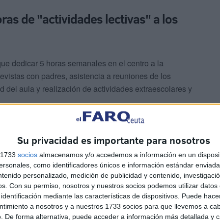
as de "actividades lectivas" a los
que dedicar 5 horas semanales en el centro a la
revistas con padres, asistencia a reuniones de los
d del aula y realización de actividades extraescolares y
Su privacidad es importante para nosotros
s 1733
socios
almacenamos y/o accedemos a información en un disposit
sonales, como identificadores únicos e información estándar enviada 
ntenido personalizado, medición de publicidad y contenido, investigaci
, La Rioja y Euskadi ya han reducido a 23 horas
os.
Con su permiso, nosotros y nuestros socios podemos utilizar datos 
identificación mediante las características de dispositivos. Puede hacer
al y como “recomendó” hacer el Gobierno central en 2019.
ntimiento a nosotros y a nuestros 1733 socios para que llevemos a ca
en 24.
. De forma alternativa, puede acceder a información más detallada y 