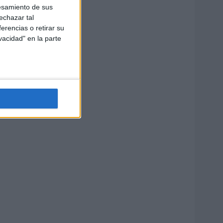
esamiento de sus
echazar tal
erencias o retirar su
vacidad" en la parte