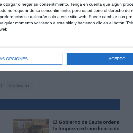
e otorgar o negar su consentimiento.
Tenga en cuenta que algún proc
de no requerir de su consentimiento, pero usted tiene el derecho de r
referencias se aplicarán solo a este sitio web. Puede cambiar sus pref
alquier momento volviendo a este sitio y haciendo clic en el botón "Pri
 web.
s individualizada al alumnado: impartir docencia a
as clases y las demás tareas de coordinación y
ÁS OPCIONES
ACEPTO
a redundando en una atención educativa de mayor
ndan su reducción.
P)
Profesores
El Gobierno de Ceuta ordena
la limpieza extraordinaria de