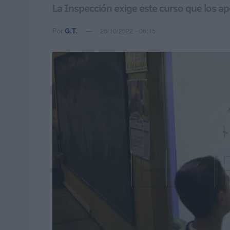
La Inspección exige este curso que los ap
Por
G.T.
25/10/2022 - 06:15