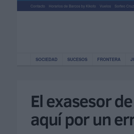
Contacto
Horarios de Barcos by Kikoto
Vuelos
Sorteo Cruz
SOCIEDAD
SUCESOS
FRONTERA
J
El exasesor de
aquí por un er