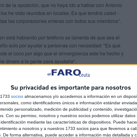
ni de la oposición, que no haya ido a hablar con Antonio
os he visto reunidos en locales. Es que tendría usted -
odas las corporaciones enteras con todos sus miembros".
n está hablando por teléfono se lamenta de que sea el
uillo solo por ayudar a personas con necesidad: "Es que
dote el coco por algo que el sinvergüenza este ha hecho y
ole dinero a la gente para ayudarla".
Su privacidad es importante para nosotros
s 1733
socios
almacenamos y/o accedemos a información en un disposit
sonales, como identificadores únicos e información estándar enviada 
ntenido personalizado, medición de publicidad y contenido, investigaci
la que el exasesor de Vivas reconoce que le había
os.
Con su permiso, nosotros y nuestros socios podemos utilizar datos 
ez: "En el año 2010, yo le dije al presidente que lo
identificación mediante las características de dispositivos. Puede hacer
ntimiento a nosotros y a nuestros 1733 socios para que llevemos a ca
dos que había un dinero que se estaba moviendo. De
. De forma alternativa, puede acceder a información más detallada y 