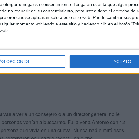
 han dicho que no hay pruebas para imputarlos".
e otorgar o negar su consentimiento.
Tenga en cuenta que algún proc
de no requerir de su consentimiento, pero usted tiene el derecho de r
a miseria
referencias se aplicarán solo a este sitio web. Puede cambiar sus pref
alquier momento volviendo a este sitio y haciendo clic en el botón "Pri
 web.
econocido “perfectísimamente” apuntando a que como
z una sola vez para pedirle que contrastara la
vienda
y que estaban en condiciones infrahumanas para
ÁS OPCIONES
ACEPTO
 vas a ver a un consejero o a un director general no le
s personas venían a buscarme. Fui a ver a Antonio con 12
a persona que vivía en una cueva. Nunca nadie miró esos
a, terminaron en una trituradora”, ha dicho.