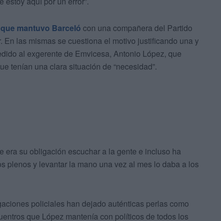
 estoy aquí por un error”.
 que mantuvo Barceló
con una compañera del Partido
r. En las mismas se cuestiona el motivo justificando una y
pedido al exgerente de Emvicesa, Antonio López, que
e tenían una clara situación de “necesidad”.
era su obligación escuchar a la gente e incluso ha
los plenos y levantar la mano una vez al mes lo daba a los
gaciones policiales han dejado auténticas perlas como
entros que López mantenía con políticos de todos los