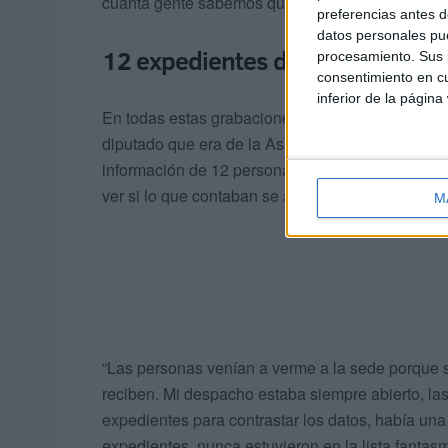
cuánta gente sabemos que lo ha hecho y siempre
preferencias antes d
datos personales pue
12 expedientes de casos de pur
procesamiento. Sus p
consentimiento en cu
inferior de la página
En todas estas grabaciones el acusado se ha r
diputado que era de la Asamblea fue a ver a Lópe
información de 12 personas que necesitaban
vi
ver si lo que contaban se ajustaba a la realidad.
M
“Las personas venían a verme a la sede porque si
reciben. Mi despacho estaba siempre abierto, la
expedientes para contrastar los datos, había un
expedientes, nunca estuvieron en la lista fantasm