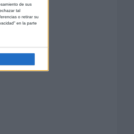
esamiento de sus
echazar tal
erencias o retirar su
vacidad" en la parte