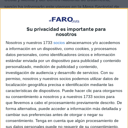
según ha informado este viernes en la Mesa Sectorial de
Negociación celebrada en la sede del Instituto en Madrid.
Según informan desde la propia institución, esta cantidad
Su privacidad es importante para
“vuelve a aumentar por segundo año consecutivo” ya que
nosotros
en 2024 se destinaron 420.680 euros y 299.650 euros en
Nosotros y nuestros 1733
socios
almacenamos y/o accedemos
2023.
a información en un dispositivo, como cookies, y procesamos
datos personales, como identificadores únicos e información
Unas ayudas, enmarcadas en el Plan de Acción Social, se
estándar enviada por un dispositivo para publicidad y contenido
personalizado, medición de publicidad y contenido,
incluyen
ayudas para estudios del personal y sus hijos,
investigación de audiencia y desarrollo de servicios.
Con su
para escuelas infantiles, por gastos sanitarios
(prótesis
permiso, nosotros y nuestros socios podemos utilizar datos de
oculares, dentarias, auditivas y ortopédicas)
y por
localización geográfica precisa e identificación mediante las
desplazamiento para asistencia sanitaria
, así como por
características de dispositivos. Puede hacer clic para otorgarnos
su consentimiento a nosotros y a nuestros 1733 socios para
familiar discapacitado a cargo, entre otras.
que llevemos a cabo el procesamiento previamente descrito. De
forma alternativa, puede acceder a información más detallada y
‘Productividad variable’ 2025
cambiar sus preferencias antes de otorgar o negar su
consentimiento.
Tenga en cuenta que algún procesamiento de
Por otra parte, también indican que se ha expuesto, cuáles
sus datos personales puede no requerir de su consentimiento,