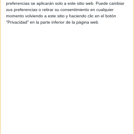
preferencias se aplicarán solo a este sitio web. Puede cambiar
sus preferencias o retirar su consentimiento en cualquier
momento volviendo a este sitio y haciendo clic en el botón
"Privacidad" en la parte inferior de la página web.
Hamed espera poder seguir dando premios a la población
ceutí, ya que en poco tiempo ha ido ganando un clientela
que es fiel a la administración en la que trabaja.
Relación de premios