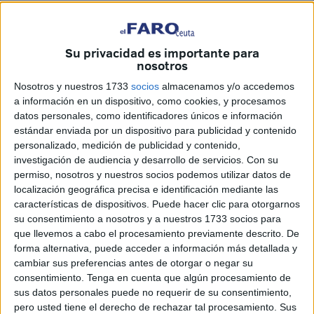
en España. El jugador ceutí se ha embolsado
153.430,49
euros
.
Su privacidad es importante para
El afortunado ha obtenido 5 aciertos y una estrella.
El
nosotros
boleto ha sido validado en la galería Rex de calle Real.
Nosotros y nuestros 1733
socios
almacenamos y/o accedemos
a información en un dispositivo, como cookies, y procesamos
La primera vez que Karim reparte
datos personales, como identificadores únicos e información
suerte
estándar enviada por un dispositivo para publicidad y contenido
personalizado, medición de publicidad y contenido,
investigación de audiencia y desarrollo de servicios.
Con su
El propietario de este establecimiento es Jorge Sevilla,
permiso, nosotros y nuestros socios podemos utilizar datos de
que se hizo con esta administración hace 6 meses. Ahora,
localización geográfica precisa e identificación mediante las
su trabajador, Karim Hamed, ha conseguido dar un premio.
características de dispositivos. Puede hacer clic para otorgarnos
su consentimiento a nosotros y a nuestros 1733 socios para
Es la primera vez que registra un premio, desde que él
que llevemos a cabo el procesamiento previamente descrito. De
forma alternativa, puede acceder a información más detallada y
trabaja, de esta importante cuantía. Ha mostrado su
cambiar sus preferencias antes de otorgar o negar su
felicidad por el vecino o vecina de Ceuta que haya sido el
consentimiento.
Tenga en cuenta que algún procesamiento de
afortunado.
sus datos personales puede no requerir de su consentimiento,
pero usted tiene el derecho de rechazar tal procesamiento. Sus