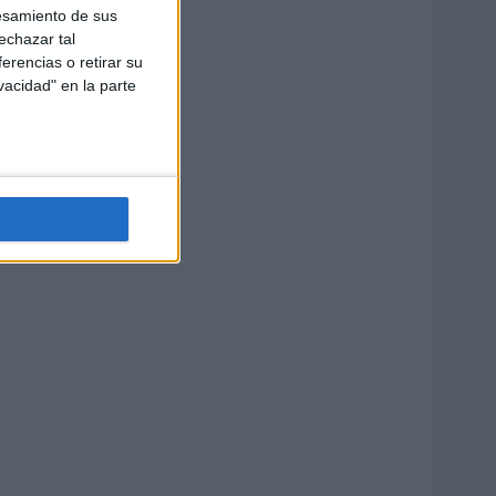
esamiento de sus
echazar tal
erencias o retirar su
vacidad" en la parte