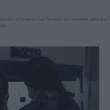
sional y el Imserso han firmado un convenio para que 
ales