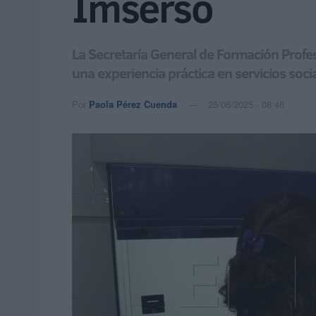
Imserso
La Secretaría General de Formación Profe
una experiencia práctica en servicios soci
Por
Paola Pérez Cuenda
25/06/2025 - 08:46