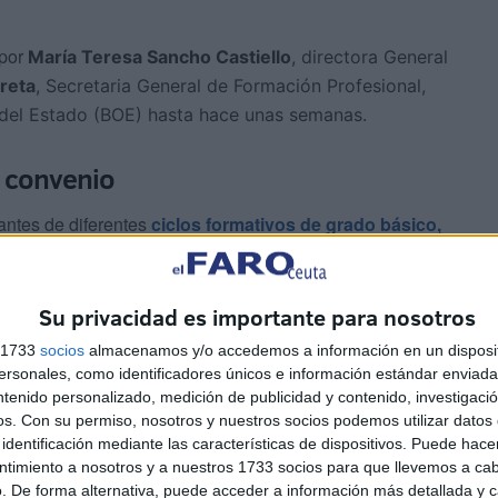
por
María Teresa Sancho Castiello
, directora General
reta
, Secretaria General de Formación Profesional,
l del Estado (BOE) hasta hace unas semanas.
l convenio
antes de diferentes
ciclos formativos de grado básico,
ilias profesionales. Entre ellos se incluyen:
Su privacidad es importante para nosotros
s 1733
socios
almacenamos y/o accedemos a información en un disposit
ativos
.
sonales, como identificadores únicos e información estándar enviada 
ntenido personalizado, medición de publicidad y contenido, investigaci
os.
Con su permiso, nosotros y nuestros socios podemos utilizar datos 
va
.
identificación mediante las características de dispositivos. Puede hacer
ntimiento a nosotros y a nuestros 1733 socios para que llevemos a ca
Finanzas
.
. De forma alternativa, puede acceder a información más detallada y 