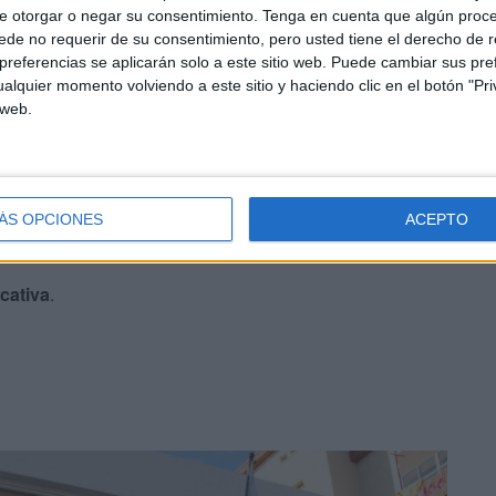
e otorgar o negar su consentimiento.
Tenga en cuenta que algún proc
de no requerir de su consentimiento, pero usted tiene el derecho de r
referencias se aplicarán solo a este sitio web. Puede cambiar sus pref
alquier momento volviendo a este sitio y haciendo clic en el botón "Pri
 web.
 de Enfermería
.
 y a la Comunidad
:
ÁS OPCIONES
ACEPTO
 en Situación de Dependencia
.
cativa
.