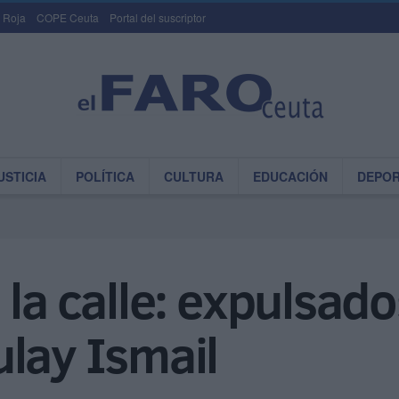
 Roja
COPE Ceuta
Portal del suscriptor
USTICIA
POLÍTICA
CULTURA
EDUCACIÓN
DEPO
la calle: expulsado
lay Ismail