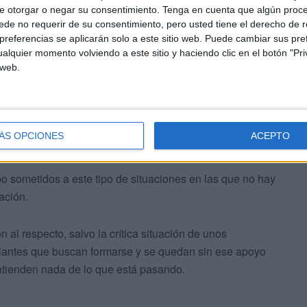
ue se les ofrecían en esta residencia.
e otorgar o negar su consentimiento.
Tenga en cuenta que algún proc
de no requerir de su consentimiento, pero usted tiene el derecho de r
referencias se aplicarán solo a este sitio web. Puede cambiar sus pref
suelo, pasando el frío que ya llega y sin saber cómo va a
alquier momento volviendo a este sitio y haciendo clic en el botón "Pri
 web.
ÁS OPCIONES
ACEPTO
po sometidos a este tipo de situaciones en las que no hay
uación.
l respecto, salvo la crítica situación de unos
udiantes que buscan formarse y se quedan sin ese apoyo
entienden nada de lo que está pasando.