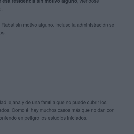
 esa residencia sin motivo alguno
, viéndose
e.
n Rabat sin motivo alguno. Incluso la administración se
os.
ad lejana y de una familia que no puede cubrir los
ctados. Como él hay muchos casos más que no dan con
poniendo en peligro los estudios iniciados.