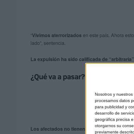
“
Vivimos aterrorizados
en este país. Ahora esto
lado”, sentencia.
La expulsión ha sido calificada de “arbitraria”
¿Qué va a pasar?
Nosotros y nuestro
procesamos datos per
para publicidad y co
desarrollo de servici
geográfica precisa e 
otorgarnos su conse
Los afectados no tienen respuestas a su situ
previamente descrito