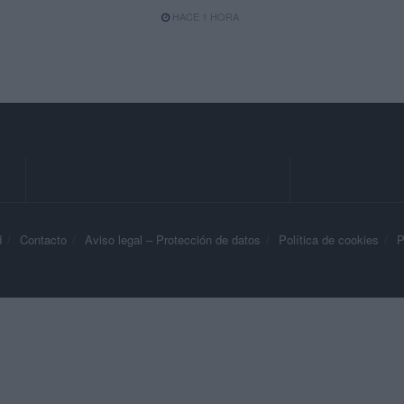
HACE 1 HORA
d
Contacto
Aviso legal – Protección de datos
Política de cookies
P