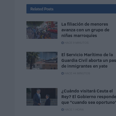
Related
Posts
La filiación de menores
avanza con un grupo de
niñas marroquíes
HACE 9 MINUTOS
El Servicio Marítimo de la
Guardia Civil aborta un pa
de inmigrantes en yate
HACE 44 MINUTOS
¿Cuándo visitará Ceuta el
Rey? El Gobierno respond
que "cuando sea oportuno
HACE 1 HORA