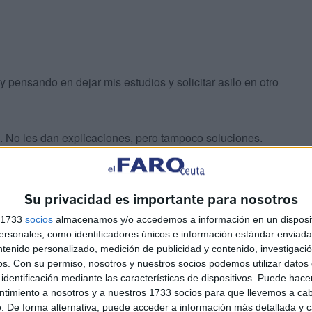
y pensando en dejar mis estudios y solicitar asilo en otro
. No les dan explicaciones, pero tampoco soluciones.
Su privacidad es importante para nosotros
s 1733
socios
almacenamos y/o accedemos a información en un disposit
sonales, como identificadores únicos e información estándar enviada 
ntenido personalizado, medición de publicidad y contenido, investigaci
os.
Con su permiso, nosotros y nuestros socios podemos utilizar datos 
identificación mediante las características de dispositivos. Puede hacer
ntimiento a nosotros y a nuestros 1733 socios para que llevemos a ca
ación
, nadie les aconseja ni tampoco indican qué es lo
. De forma alternativa, puede acceder a información más detallada y 