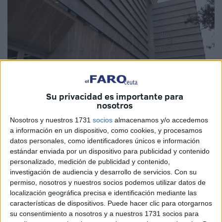
Su privacidad es importante para
nosotros
Imagen de archivo
Nosotros y nuestros 1731
socios
almacenamos y/o accedemos
a información en un dispositivo, como cookies, y procesamos
datos personales, como identificadores únicos e información
estándar enviada por un dispositivo para publicidad y contenido
Estudiantes de la PEvAU, así como opositores y otras
personalizado, medición de publicidad y contenido,
investigación de audiencia y desarrollo de servicios.
Con su
personas que se acercan cada día hasta la
Biblioteca
permiso, nosotros y nuestros socios podemos utilizar datos de
Pública
del Estado Adolfo Suárez de Ceuta buscando un
localización geográfica precisa e identificación mediante las
lugar donde poder
estudiar con más tranquilidad
sus
características de dispositivos. Puede hacer clic para otorgarnos
temarios, ven esta opción cada día menos factible.
su consentimiento a nosotros y a nuestros 1731 socios para