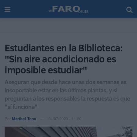
Estudiantes en la Biblioteca:
"Sin aire acondicionado es
imposible estudiar"
Aseguran que desde hace unas dos semanas es
insoportable estar en las últimas plantas, y si
preguntan a los responsables la respuesta es que
"sí funciona"
Por
Maribel Tena
04/07/2023 - 11:20