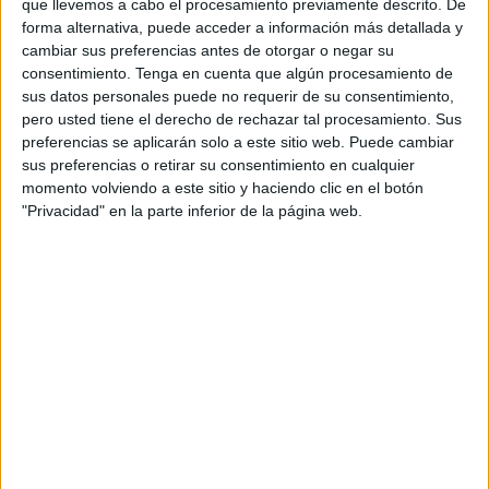
que llevemos a cabo el procesamiento previamente descrito. De
Esto se debe a que, de un tiempo para acá,
el aire
forma alternativa, puede acceder a información más detallada y
acondicionado
de las instalaciones dejó de funcionar y
cambiar sus preferencias antes de otorgar o negar su
consentimiento.
Tenga en cuenta que algún procesamiento de
con el
aumento de las temperaturas
en los últimos días
sus datos personales puede no requerir de su consentimiento,
pasar las horas de estudio en este lugar resulta casi
pero usted tiene el derecho de rechazar tal procesamiento. Sus
imposible.
preferencias se aplicarán solo a este sitio web. Puede cambiar
sus preferencias o retirar su consentimiento en cualquier
Concretamente, los estudiantes denuncian que desde
momento volviendo a este sitio y haciendo clic en el botón
hace en torno a 10 o 15 días, en las tres últimas plantas de
"Privacidad" en la parte inferior de la página web.
la Biblioteca el aire acondicionado es "como si no
existiera". A pesar de que ellos mismos le dan al botón de
las máquinas para encenderlo, "aunque igual que nada".
Se han quejado ante los
responsables de las instalaciones
Algunos de ellos han trasladado esta queja a los
responsables de las instalaciones, cuya respuesta es que