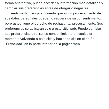
este jueves “la difícil situación” que están atravesando las
forma alternativa, puede acceder a información más detallada y
trabajadoras de la
biblioteca del Morro
'Miguel Ángel
cambiar sus preferencias antes de otorgar o negar su
consentimiento.
Tenga en cuenta que algún procesamiento de
Blanco', como consecuencia de “la falta de aire
sus datos personales puede no requerir de su consentimiento,
acondicionado desde hace meses”.
pero usted tiene el derecho de rechazar tal procesamiento. Sus
preferencias se aplicarán solo a este sitio web. Puede cambiar
Se trata de una situación que no solamente afecta a
sus preferencias o retirar su consentimiento en cualquier
quienes trabajan en el lugar, sino que genera gra malestar
momento volviendo a este sitio y haciendo clic en el botón
que también se extiende a los usuarios, “que de manera
"Privacidad" en la parte inferior de la página web.
continuada han ido poniendo reclamaciones al respecto”.
Desde la Federación de Servicios a la Ciudadanía
de
Comisiones Obreras
han recalcado que esta
irregularidad “vulnera la normativa en lo que respecta a
prevención de riesgos laborales”, al poner “en serio peligro
la salud
, tanto de trabajadoras como de usuarios”.
El Sindicato hace referencia a las temperaturas que se
alcanzan dentro del edificio, “que superan las
convenientes para el desempeño de las labores