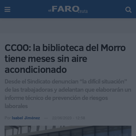
CCOO: la biblioteca del Morro
tiene meses sin aire
acondicionado
Desde el Sindicato denuncian “la difícil situación”
de las trabajadoras y adelantan que elaborarán un
informe técnico de prevención de riesgos
laborales
Por
Isabel Jiménez
22/06/2023 - 12:58