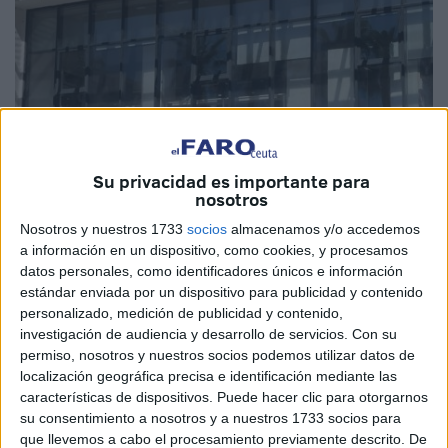
Su privacidad es importante para
nosotros
Nosotros y nuestros 1733
socios
almacenamos y/o accedemos
a información en un dispositivo, como cookies, y procesamos
datos personales, como identificadores únicos e información
estándar enviada por un dispositivo para publicidad y contenido
Imagen de archivo
personalizado, medición de publicidad y contenido,
investigación de audiencia y desarrollo de servicios.
Con su
permiso, nosotros y nuestros socios podemos utilizar datos de
localización geográfica precisa e identificación mediante las
características de dispositivos. Puede hacer clic para otorgarnos
La Federación de Servicios a la Ciudadanía de
su consentimiento a nosotros y a nuestros 1733 socios para
Comisiones Obreras
(CCOO)
de Ceuta ha denunciado
que llevemos a cabo el procesamiento previamente descrito. De