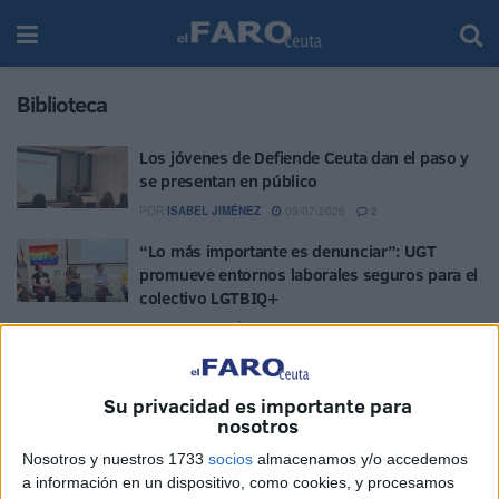
Biblioteca
Los jóvenes de Defiende Ceuta dan el paso y
se presentan en público
POR
ISABEL JIMÉNEZ
09/07/2026
2
“Lo más importante es denunciar”: UGT
promueve entornos laborales seguros para el
colectivo LGTBIQ+
POR
NIEVES ESTÉVEZ
06/07/2026
5
Egipto cobra vida en la Biblioteca Adolfo
Suárez
Su privacidad es importante para
nosotros
POR
NIEVES ESTÉVEZ
17/06/2026
1
Nosotros y nuestros 1733
socios
almacenamos y/o accedemos
Adicción al móvil en adolescentes: claves
a información en un dispositivo, como cookies, y procesamos
para detectarla y actuar a tiempo