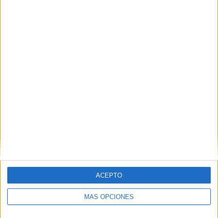
Pérez Triano: “Este partido seguirá estando
en el lado correcto de la historia”
POR
BEATRIZ MARTÍNEZ
04/06/2026
14
1
2
…
121
ACEPTO
MÁS OPCIONES