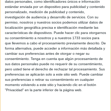
datos personales, como identificadores únicos e información
POR
MARIBEL TENA
15/06/2026
3
estándar enviada por un dispositivo para publicidad y contenido
personalizado, medición de publicidad y contenido,
¿Dónde dejar a los niños este verano? Las
investigación de audiencia y desarrollo de servicios.
Con su
opciones para conciliar en Ceuta
permiso, nosotros y nuestros socios podemos utilizar datos de
POR
ISABEL JIMÉNEZ
14/06/2026
1
localización geográfica precisa e identificación mediante las
características de dispositivos. Puede hacer clic para otorgarnos
‘Ojalá fueran las 8’, el primer libro del ceutí
su consentimiento a nosotros y a nuestros 1733 socios para
Jesús Canca
que llevemos a cabo el procesamiento previamente descrito. De
POR
MARIBEL TENA
10/06/2026
0
forma alternativa, puede acceder a información más detallada y
cambiar sus preferencias antes de otorgar o negar su
May R. Ayamonte convierte Ceuta en refugio
consentimiento.
Tenga en cuenta que algún procesamiento de
literario con su nueva novela
sus datos personales puede no requerir de su consentimiento,
POR
MARIBEL TENA / DIEGO NARANJO
10/06/2026
0
pero usted tiene el derecho de rechazar tal procesamiento. Sus
preferencias se aplicarán solo a este sitio web. Puede cambiar
Obinar presenta sus avances para una
sus preferencias o retirar su consentimiento en cualquier
gestión documental basada en la IA
momento volviendo a este sitio y haciendo clic en el botón
POR
MARIBEL TENA
08/06/2026
0
"Privacidad" en la parte inferior de la página web.
'El mensajero', una obra de teatro convertida
en libro
POR
MARIBEL TENA
05/06/2026
0