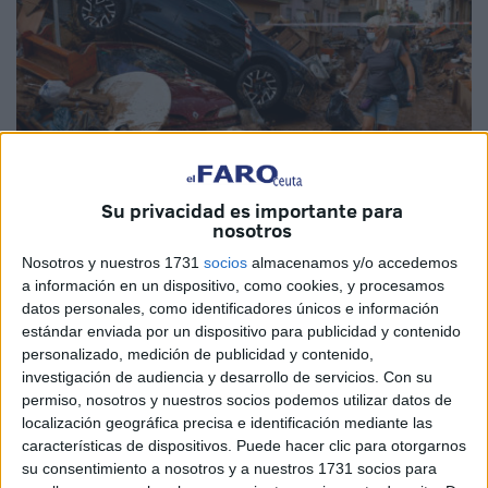
Su privacidad es importante para
nosotros
EFE
Nosotros y nuestros 1731
socios
almacenamos y/o accedemos
a información en un dispositivo, como cookies, y procesamos
datos personales, como identificadores únicos e información
estándar enviada por un dispositivo para publicidad y contenido
personalizado, medición de publicidad y contenido,
Los centros de trabajo público y privado de toda España,
investigación de audiencia y desarrollo de servicios.
Con su
entre ellos os de Ceuta, pararán su actividad este viernes
permiso, nosotros y nuestros socios podemos utilizar datos de
localización geográfica precisa e identificación mediante las
a las 12.00 horas durante 10 minutos para que la
características de dispositivos. Puede hacer clic para otorgarnos
ciudadanía pueda mostrar sus condolencias por la
su consentimiento a nosotros y a nuestros 1731 socios para
catástrofe ocasionada por la DANA en varios puntos del