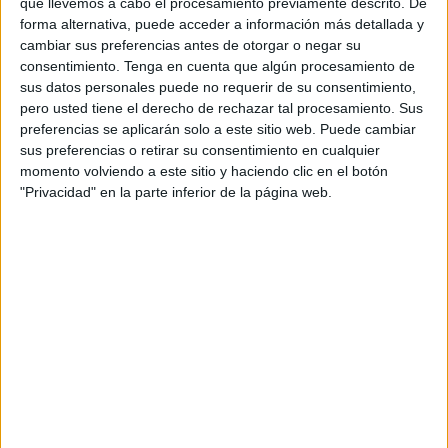
que llevemos a cabo el procesamiento previamente descrito. De
territorio nacional.
forma alternativa, puede acceder a información más detallada y
cambiar sus preferencias antes de otorgar o negar su
Así lo han convocado Comisiones Obreras (
CCOO
), la
consentimiento.
Tenga en cuenta que algún procesamiento de
sus datos personales puede no requerir de su consentimiento,
Unión General de Trabajadores (
UGT
) y la Unión Sindical
pero usted tiene el derecho de rechazar tal procesamiento. Sus
Obrera (
USO
). Una iniciativa que, según informan las
preferencias se aplicarán solo a este sitio web. Puede cambiar
propias organizaciones, ha sido compartida por la
sus preferencias o retirar su consentimiento en cualquier
Confederación Española de Organizaciones
momento volviendo a este sitio y haciendo clic en el botón
"Privacidad" en la parte inferior de la página web.
Empresariales (
CEOE
).
Entre los objetivos que se buscan con este parón de 10
minutos en los centros de trabajo españoles no es otro que
los empleados “puedan mostrar expresar su pesar y
condolencias por los ciudadanos fallecidos y sus familias”.
Asimismo, También se busca “mostrar su apoyo con
quienes han perdido su patrimonio, ven incertidumbre
sobre su empleo o la viabilidad de los negocios y las
empresas comprometidos”, expresan desde las