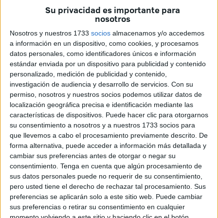
y puesta en valor del patrimonio histórico
de la ciudad,
Su privacidad es importante para
con el objetivo de preservar uno de los espacios
nosotros
arqueológicos más relevantes de Ceuta y asegurar que
Nosotros y nuestros 1733
socios
almacenamos y/o accedemos
pueda seguir siendo visitado en condiciones de seguridad.
a información en un dispositivo, como cookies, y procesamos
datos personales, como identificadores únicos e información
Los orígenes del proyecto
estándar enviada por un dispositivo para publicidad y contenido
personalizado, medición de publicidad y contenido,
investigación de audiencia y desarrollo de servicios.
Con su
El origen de esta actuación se remonta al año
2003
,
permiso, nosotros y nuestros socios podemos utilizar datos de
cuando comenzó el
proyecto de investigación
localización geográfica precisa e identificación mediante las
arqueológica de la
Puerta Califal
, impulsado con el
características de dispositivos. Puede hacer clic para otorgarnos
objetivo de estudiar la evolución del frente occidental de
su consentimiento a nosotros y a nuestros 1733 socios para
que llevemos a cabo el procesamiento previamente descrito. De
las antiguas defensas de Ceuta.
forma alternativa, puede acceder a información más detallada y
cambiar sus preferencias antes de otorgar o negar su
Durante las excavaciones salieron a la luz una puerta
consentimiento.
Tenga en cuenta que algún procesamiento de
monumental y diversos espacios abovedados asociados a
sus datos personales puede no requerir de su consentimiento,
ella, unos hallazgos que obligaron a desarrollar sucesivas
pero usted tiene el derecho de rechazar tal procesamiento. Sus
campañas arqueológicas debido a su extraordinario
preferencias se aplicarán solo a este sitio web. Puede cambiar
sus preferencias o retirar su consentimiento en cualquier
interés histórico.
momento volviendo a este sitio y haciendo clic en el botón