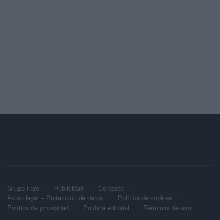
Grupo Faro
Publicidad
Contacto
Aviso legal – Protección de datos
Política de cookies
Política de privacidad
Política editorial
Términos de uso