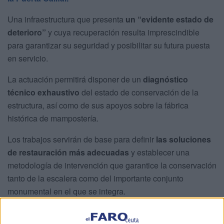
Una infraestructura que presenta
un “evidente estado de
deterioro”
y cuya recuperación resulta imprescindible
para garantizar su seguridad y posibilitar su futura puesta
en servicio.
La actuación permitirá disponer de un
diagnóstico
técnico exhaustivo
del estado de conservación de la
estructura, así como de sus apoyos sobre la fábrica
histórica de mampostería.
Los trabajos servirán de base para definir
las soluciones
de restauración más adecuadas
y establecer una
metodología de intervención que garantice la conservación
tanto de la escalera como del importante conjunto
monumental en el que se integra.
La iniciativa se enmarca en la estrategia de
conservación