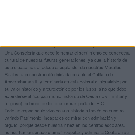
periodo de gran esplendor comercial e intelectual que nuestras
generaciones venideras deberían conocer y sentirse orgullosas,
además de ser un modelo urbanístico de referencia.
Un pasado marcado por la sinergia de grandes civilizaciones
como la fenicia (el actual Líbano) o la romana, que culminó con
el esplendor del Califato, gracias a la lectura inteligente de los
árabes en continuar el legado cultural de sus predecesores.
Una Consejería que debe fomentar el sentimiento de pertenecía
cultural de nuestras futuras generaciones, ya que la historia de
esta ciudad no se reduce al esplendor de nuestras Murallas
Reales, una construcción iniciada durante el Califato de
Abderrahaman III y terminada en esta colosal e inigualable por
su valor histórico y arquitectónico por los lusos, sino que debe
extenderse al rico patrimonio histórico de Ceuta ( civil, militar y
religioso), además de los que forman parte del BIC.
Todo un espectáculo vivo de una historia a través de nuestro
variado Patrimonio, incapaces de mirar con admiración y
orgullo, porque desde nuestra niñez en los centros escolares,
no nos han enseñado a amar, respetar y admirar a Ceuta en su