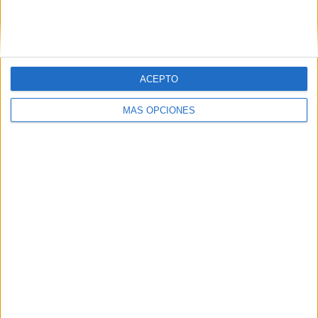
Tags:
AD Ceuta
deportes
Estadio Alfonso Murube
Fútbol
ACEPTO
Related
Posts
MÁS OPCIONES
Aplazado el amistoso entre el Ittihad de
Tánger y el FC Barcelona
HACE 8 HORAS
La crisis de Ceuta no frena el
compromiso de Portugal con el Mundial
2030 junto a España y Marruecos
HACE 12 HORAS
El Ceuta, a la espera de José Ángel
Jurado del Dépor
HACE 13 HORAS