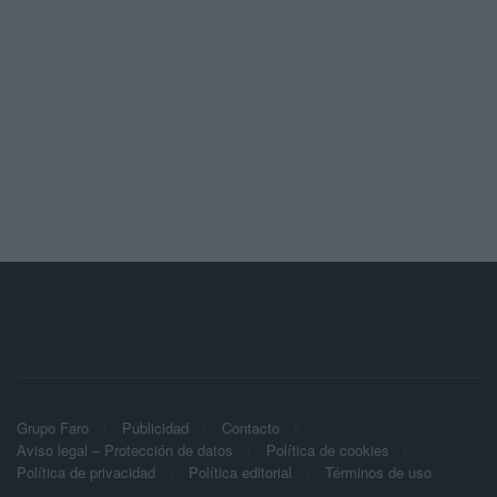
Grupo Faro
Publicidad
Contacto
Aviso legal – Protección de datos
Política de cookies
Política de privacidad
Política editorial
Términos de uso