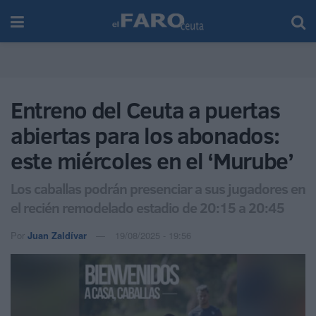
Entreno del Ceuta a puertas
abiertas para los abonados:
este miércoles en el ‘Murube’
Los caballas podrán presenciar a sus jugadores en
el recién remodelado estadio de 20:15 a 20:45
Por
Juan Zaldívar
19/08/2025 - 19:56