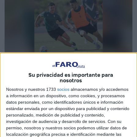
Foto: Redes sociales AD Ceuta
Su privacidad es importante para
nosotros
Nosotros y nuestros 1733
socios
almacenamos y/o accedemos
Mañana es el día, por fin, tras meses de espera,
los
a información en un dispositivo, como cookies, y procesamos
datos personales, como identificadores únicos e información
aficionados
de la AD Ceuta van a poder disfrutar de su
estándar enviada por un dispositivo para publicidad y contenido
equipo en su estadio
. El
Alfonso Murube
va a ser el
personalizado, medición de publicidad y contenido,
escenario de un
entreno de puertas abiertas para sus
investigación de audiencia y desarrollo de servicios.
Con su
abonados.
permiso, nosotros y nuestros socios podemos utilizar datos de
localización geográfica precisa e identificación mediante las