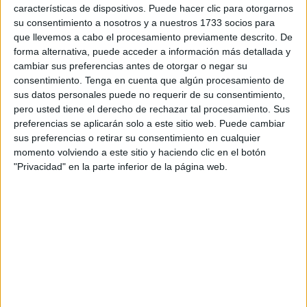
El club ha anunciado en sus redes sociales que los
características de dispositivos. Puede hacer clic para otorgarnos
su consentimiento a nosotros y a nuestros 1733 socios para
aficionados de la AD Ceuta
podrán ver a sus jugadores
que llevemos a cabo el procesamiento previamente descrito. De
entrenar durante media hora
. El equipo ha preparado un
forma alternativa, puede acceder a información más detallada y
intervalo de media hora (
de 20:15 a 20:45
) para que los
cambiar sus preferencias antes de otorgar o negar su
abonados del club puedan ver a sus jugadores favoritos
consentimiento.
Tenga en cuenta que algún procesamiento de
sus datos personales puede no requerir de su consentimiento,
preparar su duelo ante el Sporting de Gijón.
pero usted tiene el derecho de rechazar tal procesamiento. Sus
preferencias se aplicarán solo a este sitio web. Puede cambiar
El abono, requisito imprescindible
sus preferencias o retirar su consentimiento en cualquier
momento volviendo a este sitio y haciendo clic en el botón
El club ha subrayado en su post la importancia de ser
"Privacidad" en la parte inferior de la página web.
abonado para disfrutar de la media hora de puertas
abiertas. “
Será necesario presentar el abono en los
accesos
”, ha destacado la entidad
Este evento servirá, además, para que el equipo pueda
probar el césped, ver su estado y valorar mejoras de última
hora antes del estreno oficial ante su afición y toda
España.