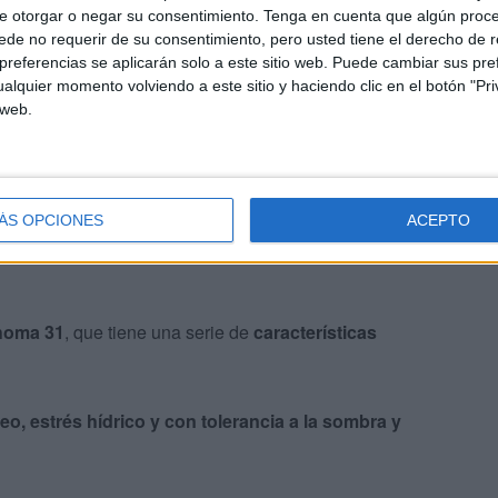
e otorgar o negar su consentimiento.
Tenga en cuenta que algún proc
 frigoríficos
ya está totalmente plantado
tras haberse
de no requerir de su consentimiento, pero usted tiene el derecho de r
referencias se aplicarán solo a este sitio web. Puede cambiar sus pref
alquier momento volviendo a este sitio y haciendo clic en el botón "Pri
bajando
las medidas del césped, cumpliendo con lo
 web.
ÁS OPCIONES
ACEPTO
homa 31
, que tiene una serie de
características
oteo, estrés hídrico y con tolerancia a la sombra y