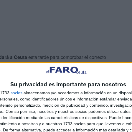
adará a Ceuta
esta tarde para comprobar el correcto
s en los diferentes puntos del recinto deportivo.
Su privacidad es importante para nosotros
s 1733
socios
almacenamos y/o accedemos a información en un disposit
modificaciones obligadas más grandes que ha sufrido el
sonales, como identificadores únicos e información estándar enviada 
a División
,
se necesita la asistencia de la sala VAR
.
ntenido personalizado, medición de publicidad y contenido, investigaci
os.
Con su permiso, nosotros y nuestros socios podemos utilizar datos 
identificación mediante las características de dispositivos. Puede hacer
ntimiento a nosotros y a nuestros 1733 socios para que llevemos a ca
. De forma alternativa, puede acceder a información más detallada y 