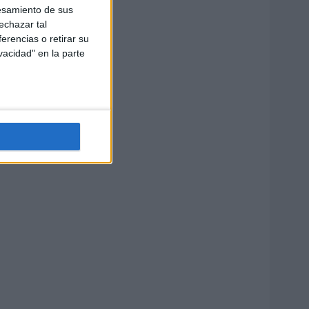
esamiento de sus
echazar tal
erencias o retirar su
vacidad" en la parte