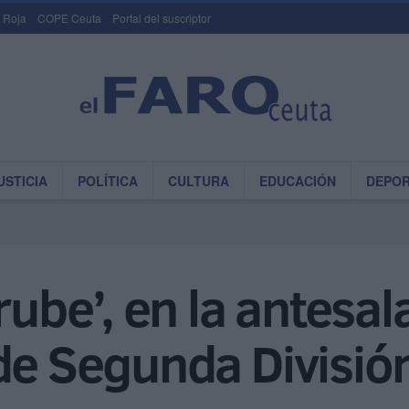
 Roja
COPE Ceuta
Portal del suscriptor
USTICIA
POLÍTICA
CULTURA
EDUCACIÓN
DEPO
rube’, en la antesal
de Segunda Divisió