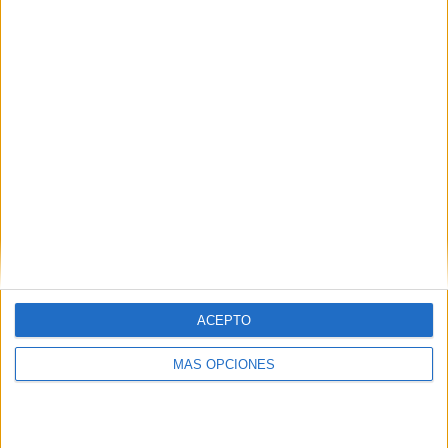
Vuelven los abonos a la tienda
Una vez vuelve la tienda de manera oficial,
vuelven en
resto de actividades de la misma
. Cómo se ha podido
saber a través de las redes del club,
se retoma la
campaña de abonos de manera física
en la tienda
oficial. El club invita a la afición a seguir abonándose para
la próxima campaña en Segunda División.
ACEPTO
MÁS OPCIONES