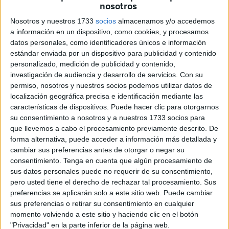
elásticas caballas
. Algunos han llegado desde bien
nosotros
temprano, desde incluso antes de que saliera el sol:
Nosotros y nuestros 1733
socios
almacenamos y/o accedemos
“
Desde las siete menos veinte
”, afirmaba una mujer que
a información en un dispositivo, como cookies, y procesamos
datos personales, como identificadores únicos e información
fue la primera en entrar a la tienda. “Yo he dormido una
estándar enviada por un dispositivo para publicidad y contenido
hora”, afirmaba un chaval que se encontraba al límite de
personalizado, medición de publicidad y contenido,
quedarse dormido.
investigación de audiencia y desarrollo de servicios.
Con su
permiso, nosotros y nuestros socios podemos utilizar datos de
La segunda equipación, la
localización geográfica precisa e identificación mediante las
características de dispositivos. Puede hacer clic para otorgarnos
triunfadora
su consentimiento a nosotros y a nuestros 1733 socios para
que llevemos a cabo el procesamiento previamente descrito. De
forma alternativa, puede acceder a información más detallada y
De todas las camisetas, incluidas las de portero y
cambiar sus preferencias antes de otorgar o negar su
entrenamiento,
la que mejor acogida, interés y devoción
consentimiento.
Tenga en cuenta que algún procesamiento de
es la segunda equipación
. La camiseta, que fue
sus datos personales puede no requerir de su consentimiento,
estrenada en el debut liguero ante el Valladolid, es una
pero usted tiene el derecho de rechazar tal procesamiento. Sus
prenda a rayas azul marino y negra, de una forma que
preferencias se aplicarán solo a este sitio web. Puede cambiar
sus preferencias o retirar su consentimiento en cualquier
podría recordar al Inter de Milán, pero con una
momento volviendo a este sitio y haciendo clic en el botón
personalidad muy caballa, con las franjas serpenteantes
"Privacidad" en la parte inferior de la página web.