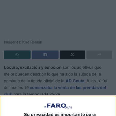
Imágenes: Kike Román
Locura, excitación y emoción
son los adjetivos que
mejor pueden describir lo que ha sido la subida de la
persiana de la tienda oficial de la
AD Ceuta
. A las 10:00
del martes 19
comenzaba la venta de las prendas del
club
para la
temporada 25-26
.
Grandes colas se han formado desde bien temprano para
no perder la oportunidad de hacerse con las
nuevas
Su privacidad es importante para