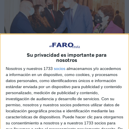
Su privacidad es importante para
nosotros
Nosotros y nuestros 1733
socios
almacenamos y/o accedemos
Imagen de archivo
a información en un dispositivo, como cookies, y procesamos
datos personales, como identificadores únicos e información
estándar enviada por un dispositivo para publicidad y contenido
personalizado, medición de publicidad y contenido,
El secretario general del
PSOE
de Ceuta, Juan Gutiérrez,
investigación de audiencia y desarrollo de servicios.
Con su
ha valorado este jueves que la ciudad “sigue avanzando
permiso, nosotros y nuestros socios podemos utilizar datos de
localización geográfica precisa e identificación mediante las
gracias al Gobierno progresista de Pedro Sánchez”. “Son
características de dispositivos. Puede hacer clic para otorgarnos
buena prueba de ello el aumento de la
financiación
, que
su consentimiento a nosotros y a nuestros 1733 socios para
alcanza un récord histórico de 45 millones de euros en
que llevemos a cabo el procesamiento previamente descrito. De