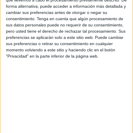
2024, o proyectos como la mejora y reordenación del
forma alternativa, puede acceder a información más detallada y
cambiar sus preferencias antes de otorgar o negar su
tránsito peatonal
en la carretera N-352 a la altura de la
consentimiento.
Tenga en cuenta que algún procesamiento de
Almadraba
”, ha destacado.
sus datos personales puede no requerir de su consentimiento,
pero usted tiene el derecho de rechazar tal procesamiento. Sus
Gutiérrez ha tildado de “histórica” la cifra de 45 millones
preferencias se aplicarán solo a este sitio web. Puede cambiar
anunciada por la vicepresidenta cuarta y ministra de
sus preferencias o retirar su consentimiento en cualquier
Hacienda y Función Pública, María Jesús Montero, para la
momento volviendo a este sitio y haciendo clic en el botón
"Privacidad" en la parte inferior de la página web.
Ciudad en 2024 en concepto de entregas a cuenta durante
el ejercicio 2024, un 4,5% más que este año. Las
transferencias al conjunto de las autonomías aumentarán,
sin embargo, casi el doble, un 8,3%.
Los socialistas han recordado que “las entregas a cuenta,
una parte crucial del sistema de financiación autonómica,
se calculan en base a los recursos tributarios estimados
para el próximo año, que incluyen el IRPF (la tarifa
autonómica) y los porcentajes que la ley asigna a cada
Comunidad y Ciudad Autónoma del IVA e Impuestos