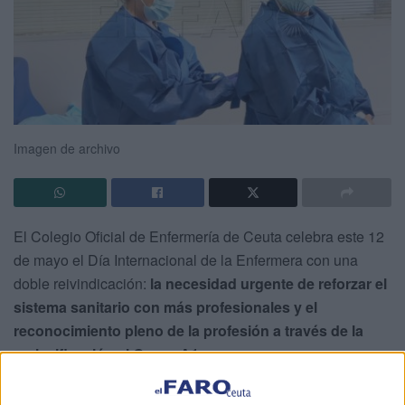
Imagen de archivo
El Colegio Oficial de Enfermería de Ceuta celebra este 12
de mayo el Día Internacional de la Enfermera con una
doble reivindicación:
la necesidad urgente de reforzar el
sistema sanitario con más profesionales y el
reconocimiento pleno de la profesión a través de la
reclasificación al Grupo A1
.
La institución ha aprovechado esta jornada para visibilizar