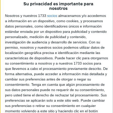
tanto el
papel esencial de las enfermeras dentro de la
Su privacidad es importante para
nosotros
sanidad
como los principales problemas que afectan
actualmente al colectivo.
Nosotros y nuestros 1733
socios
almacenamos y/o accedemos
a información en un dispositivo, como cookies, y procesamos
datos personales, como identificadores únicos e información
Innovación y tecnología sanitaria
estándar enviada por un dispositivo para publicidad y contenido
personalizado, medición de publicidad y contenido,
La conmemoración ha estado marcada por una apuesta
investigación de audiencia y desarrollo de servicios.
Con su
clara por la innovación y la formación. La Facultad de
permiso, nosotros y nuestros socios podemos utilizar datos de
localización geográfica precisa e identificación mediante las
Ciencias de la Salud de la
Universidad de Granada
en
características de dispositivos. Puede hacer clic para otorgarnos
Ceuta acoge la jornada titulada ‘Inteligencia artificial,
su consentimiento a nosotros y a nuestros 1733 socios para
drones y más allá’, organizada junto al Instituto Superior de
que llevemos a cabo el procesamiento previamente descrito. De
Formación Sanitaria (ISFOS).
forma alternativa, puede acceder a información más detallada y
cambiar sus preferencias antes de otorgar o negar su
El encuentro permite a los profesionales
conocer de
consentimiento.
Tenga en cuenta que algún procesamiento de
sus datos personales puede no requerir de su consentimiento,
cerca cómo las nuevas tecnologías están
pero usted tiene el derecho de rechazar tal procesamiento. Sus
transformando ámbitos como la asistencia clínica, la
preferencias se aplicarán solo a este sitio web. Puede cambiar
investigación o la gestión sanitaria
.
sus preferencias o retirar su consentimiento en cualquier
momento volviendo a este sitio y haciendo clic en el botón