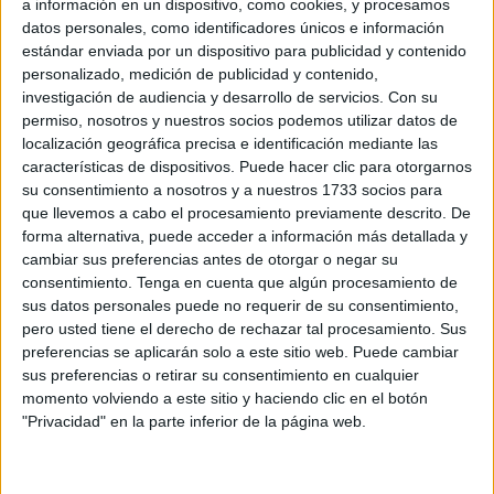
El problema radica en que, aunque las categorías
a información en un dispositivo, como cookies, y procesamos
datos personales, como identificadores únicos e información
profesionales de especialidades están creadas legalmente
estándar enviada por un dispositivo para publicidad y contenido
desde hace dos años, no están dotadas en las plantillas
personalizado, medición de publicidad y contenido,
orgánicas ni en el régimen de retribuciones de Ingesa.
investigación de audiencia y desarrollo de servicios.
Con su
Esto significa que enfermeras especialistas en Familiar y
permiso, nosotros y nuestros socios podemos utilizar datos de
localización geográfica precisa e identificación mediante las
Comunitaria, Geriátrica, Pediátrica o Salud Mental no
características de dispositivos. Puede hacer clic para otorgarnos
tienen cabida real en el sistema actual, obligándolas a
su consentimiento a nosotros y a nuestros 1733 socios para
trabajar como generalistas o, lo que es más frecuente, a
que llevemos a cabo el procesamiento previamente descrito. De
marcharse a otras comunidades donde sí se reconoce su
forma alternativa, puede acceder a información más detallada y
nivel de formación. Esta situación es especialmente crítica
cambiar sus preferencias antes de otorgar o negar su
consentimiento.
Tenga en cuenta que algún procesamiento de
si tenemos en cuenta que la reclasificación al grupo A1 es
sus datos personales puede no requerir de su consentimiento,
una de nuestras principales reivindicaciones a nivel
pero usted tiene el derecho de rechazar tal procesamiento. Sus
nacional, precisamente para que se reconozca que una
preferencias se aplicarán solo a este sitio web. Puede cambiar
Especialidad o Máster equivale a un Nivel 7 de
sus preferencias o retirar su consentimiento en cualquier
momento volviendo a este sitio y haciendo clic en el botón
cualificación.
"Privacidad" en la parte inferior de la página web.
Mientras esperamos que la Facultad de Ciencias de la
Salud concrete su oferta de posgrados oficiales, desde el