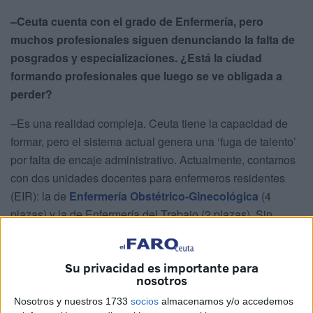
–Ceuta cuenta con el grado de Enfermería, pero
muchos profesionales siguen denunciando la falta de
posgrados y especializaciones. ¿Está la ciudad
formando profesionales que luego se ve obligada a
perder?
–Es una realidad compleja. Ceuta tiene la capacidad de
formar, pero el sistema actual genera una ‘fuga de talento’
por falta de encaje administrativo. Actualmente, contamos
con dos unidades docentes para enfermeros residentes
(EIR): la de
Enfermería Obstétrico-Ginecológica
(4
plazas) y la de Enfermería del Trabajo (2 plazas). Sin
embargo, nos encontramos con un muro burocrático: a
excepción de las matronas, que es una especialidad ya
Su privacidad es importante para
consolidada, el resto de especialistas no tienen opción de
nosotros
ejercer como tales en la ciudad.
Nosotros y nuestros 1733
socios
almacenamos y/o accedemos