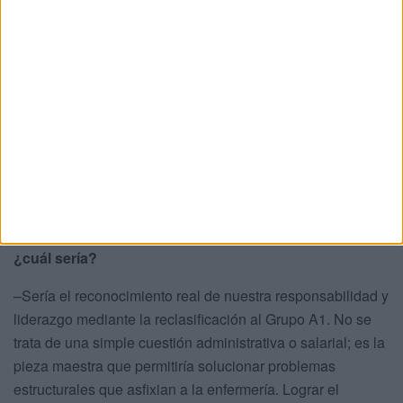
"Lograr el encuadramiento
en el Grupo A1 significaría
reconocer legalmente que
estamos capacitadas para
ocupar puestos de alta
gestión"
–Si este 12 de mayo tuviera que resumir en una sola
reivindicación lo que necesita la enfermería ceutí,
¿cuál sería?
–Sería el reconocimiento real de nuestra responsabilidad y
liderazgo mediante la reclasificación al Grupo A1. No se
trata de una simple cuestión administrativa o salarial; es la
pieza maestra que permitiría solucionar problemas
estructurales que asfixian a la enfermería. Lograr el