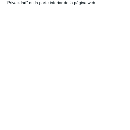
"Privacidad" en la parte inferior de la página web.
adaptada a las necesidades actuales de profesiones
sanitarias como Enfermería.
El decano accidental de la Facultad de Ciencias de la
Salud,
Luciano Rodríguez
, subraya que estos nuevos
espacios
permitirán mejorar especialmente la docencia