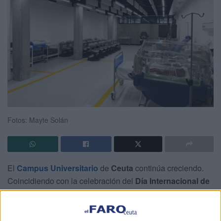
Fotos: Mayte Solán
El
Campus Universitario
de
Ceuta
continúa creciendo.
Coincidiendo con la celebración del
Día Internacional de
la Enfermería
, la
Facultad de Ciencias de la Salud
ha
puesto el foco en uno de los avances más importantes de
los últimos años para la formación sanitaria en la ciudad: