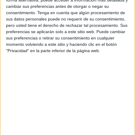
forma alternativa, puede acceder a información más detallada y
a enviar dinero por giro postal o Western Union a países
cambiar sus preferencias antes de otorgar o negar su
internacionales y además las pymes y los ministerios
consentimiento.
Tenga en cuenta que algún procesamiento de
también envían muchas cartas certificadas y registradas, y,
sus datos personales puede no requerir de su consentimiento,
pero usted tiene el derecho de rechazar tal procesamiento. Sus
por supuesto, paquetes”, continúa el jefe de Equipo de la
preferencias se aplicarán solo a este sitio web. Puede cambiar
oficina de Correos.
sus preferencias o retirar su consentimiento en cualquier
momento volviendo a este sitio y haciendo clic en el botón
Sin embargo, también han sufrido las consecuencias del
"Privacidad" en la parte inferior de la página web.
cierre del Tarajal. “Al tener la frontera cerrada muchas
familias se han quedado aquí y la mayoría allí en
Marruecos, además hay un porcentaje muy alto de gente
que tiene familia allí. Entonces, desde el confinamiento, ha
subido cerca de un 80 por ciento el envío de dinero”,
explica el responsable de personal.
Más de 60 años de historia llenos de curiosidades, cartas
románticas que llegaron a destiempo, de alegría, tristeza,
telegramas… Siempre ahí, facilitando la comunicación
entre ambos lados del Estrecho para ayudar a la