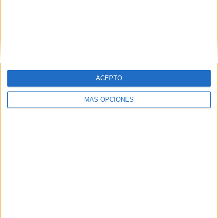
ACEPTO
MÁS OPCIONES
Los empleados de Correos han continuado con su labor
durante la pandemia. Han sido parte de los trabajadores
esenciales que han seguido dando la cara, a pesar del
riesgo de exponerse al
coronavirus
. “Sigo haciendo el
mismo trabajo, aunque con la mascarilla uno se asfixia,
pero es lo que hay. Hay que ir con cuidado y ya está”,