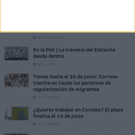
Related
Posts
Antonio Jesús Almagro dice adiós a
Correos tras tres décadas al servicio de
los ceutíes
HACE 4 SEMANAS
En la Piel | La travesía del Estrecho
desde dentro
HACE 1 MES
Tienes hasta el 30 de junio: Correos
tramita en Ceuta los permisos de
regularización de migrantes
HACE 2 MESES
¿Quieres trabajar en Correos? El plazo
finaliza el 14 de junio
HACE 2 MESES