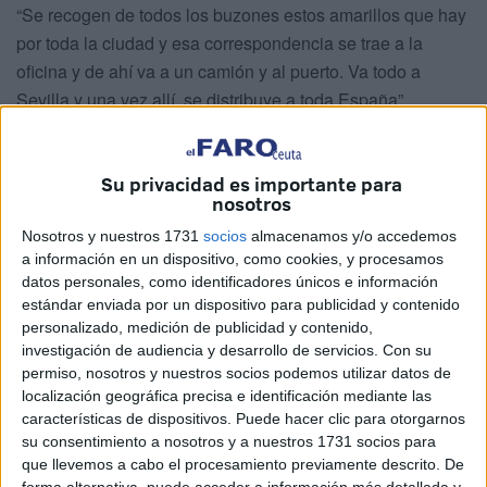
“Se recogen de todos los buzones estos amarillos que hay
por toda la ciudad y esa correspondencia se trae a la
oficina y de ahí va a un camión y al puerto. Va todo a
Sevilla y una vez allí, se distribuye a toda España”,
comenta Jesús Andújar.
Lo mismo que pasa cuando una persona echa una carta
Su privacidad es importante para
en uno de los nueve buzones y los dos leones que hay
nosotros
repartidos por toda Ceuta ocurre cuando va
Nosotros y nuestros 1731
socios
almacenamos y/o accedemos
presencialmente a la oficina y le atiende uno de los 56
a información en un dispositivo, como cookies, y procesamos
datos personales, como identificadores únicos e información
trabajadores que hay distribuidos entre la del centro, la de
estándar enviada por un dispositivo para publicidad y contenido
Hadú y los de reparto.
personalizado, medición de publicidad y contenido,
investigación de audiencia y desarrollo de servicios.
Con su
Una empresa estatal que nació como servicio postal y de
permiso, nosotros y nuestros socios podemos utilizar datos de
telégrafos, pero que en la actualidad dedica casi todos sus
localización geográfica precisa e identificación mediante las
esfuerzos al envío de paquetería. “Lo que más se está
características de dispositivos. Puede hacer clic para otorgarnos
demandando ahora es la venta de lotería, que tenemos de
su consentimiento a nosotros y a nuestros 1731 socios para
que llevemos a cabo el procesamiento previamente descrito. De
ONCE y de Cruz Roja. Luego también viene mucha gente