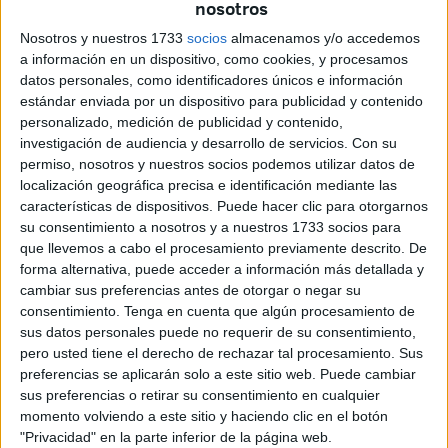
nosotros
proyecto ya cuenta con una empresa madrileña.
Nosotros y nuestros 1733
socios
almacenamos y/o accedemos
a información en un dispositivo, como cookies, y procesamos
La compañía, especializada en remodelaciones, tiene por
datos personales, como identificadores únicos e información
delante siete meses para desarrollar todas las acciones
estándar enviada por un dispositivo para publicidad y contenido
planteadas en el proyecto. La entidad se lleva este
personalizado, medición de publicidad y contenido,
encargo por un monto que asciende a los 417.503 euros.
investigación de audiencia y desarrollo de servicios.
Con su
permiso, nosotros y nuestros socios podemos utilizar datos de
Sin contar con los impuestos,
alcanza los 379.548
.
localización geográfica precisa e identificación mediante las
características de dispositivos. Puede hacer clic para otorgarnos
La misma se extiende por otras partes del mundo con
su consentimiento a nosotros y a nuestros 1733 socios para
sedes en Dubai y Rabat. Sus trabajos también se
que llevemos a cabo el procesamiento previamente descrito. De
distribuyen por diferentes países, como, por ejemplo,
forma alternativa, puede acceder a información más detallada y
Serbia, Suiza o Grecia. Fesa está volcada en
cambiar sus preferencias antes de otorgar o negar su
consentimiento.
Tenga en cuenta que algún procesamiento de
construcciones urbanísticas, residenciales o de
sus datos personales puede no requerir de su consentimiento,
infraestructuras “de gran envergadura”.
pero usted tiene el derecho de rechazar tal procesamiento. Sus
preferencias se aplicarán solo a este sitio web. Puede cambiar
Informe de necesidad
sus preferencias o retirar su consentimiento en cualquier
momento volviendo a este sitio y haciendo clic en el botón
"Privacidad" en la parte inferior de la página web.
Uno de los apartados incluidos dentro del contrato