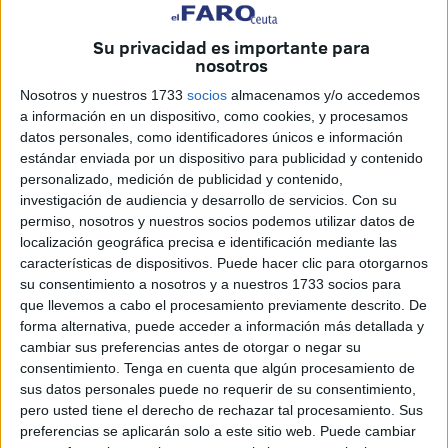
Gobierno
, Ramírez afirmó que las
acusaciones
Su privacidad es importante para
socialistas
“carecen de datos concretos” y subrayó que
nosotros
las cifras actuales demuestran una “apuesta real y
Nosotros y nuestros 1733
socios
almacenamos y/o accedemos
constante” por las zonas más necesitadas de la ciudad.
a información en un dispositivo, como cookies, y procesamos
datos personales, como identificadores únicos e información
El portavoz recordó que el PSOE ha reiterado este tipo de
estándar enviada por un dispositivo para publicidad y contenido
críticas “de manera casi recurrente”, señalando que los
personalizado, medición de publicidad y contenido,
comunicados emitidos por el grupo socialista “no siempre
investigación de audiencia y desarrollo de servicios.
Con su
se apoyan en información contrastable”. En este sentido,
permiso, nosotros y nuestros socios podemos utilizar datos de
localización geográfica precisa e identificación mediante las
insistió en que el Gobierno prefiere
“hablar con hechos y
características de dispositivos. Puede hacer clic para otorgarnos
cifras”
, más que con valoraciones políticas o titulares de
su consentimiento a nosotros y a nuestros 1733 socios para
prensa.
que llevemos a cabo el procesamiento previamente descrito. De
forma alternativa, puede acceder a información más detallada y
“Yo creo que no aporta tampoco en muchas ocasiones
cambiar sus preferencias antes de otorgar o negar su
datos, que al final es lo que sustenta una afirmación en
consentimiento.
Tenga en cuenta que algún procesamiento de
sus datos personales puede no requerir de su consentimiento,
este sentido”, puntualizó Ramírez, antes de detallar las
pero usted tiene el derecho de rechazar tal procesamiento. Sus
actuaciones ejecutadas y en marcha por parte del
preferencias se aplicarán solo a este sitio web. Puede cambiar
Ejecutivo local.