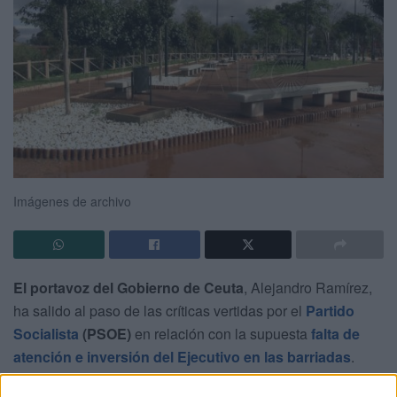
Imágenes de archivo
El portavoz del Gobierno de Ceuta
, Alejandro Ramírez,
ha salido al paso de las críticas vertidas por el
Partido
Socialista
(PSOE)
en relación con la supuesta
falta de
atención e inversión del Ejecutivo en las barriadas
.
Durante su comparecencia posterior al
Consejo de