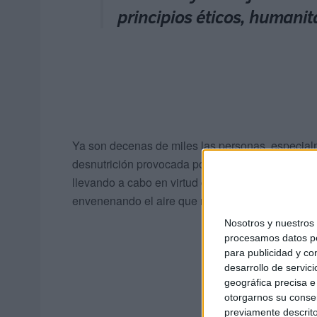
principios éticos, humanita
Ya son decenas de miles las personas, especialm
desnutrición provocada por el bloqueo de Israel
llevando a cabo en virtud de una ideología racist
envenenando el aire que respiramos en nuestros 
Nosotros y nuestro
procesamos datos per
para publicidad y co
desarrollo de servici
geográfica precisa e 
otorgarnos su conse
previamente descrito