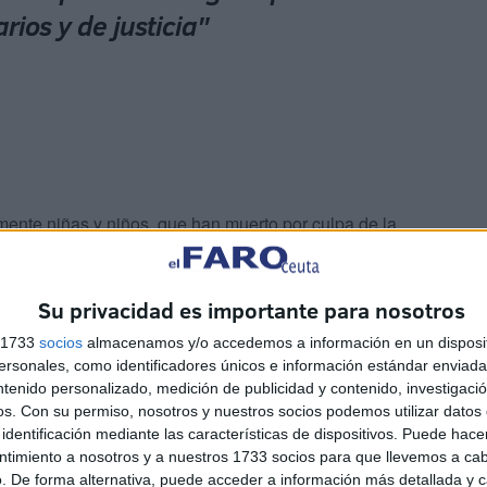
rios y de justicia"
ente niñas y niños, que han muerto por culpa de la
 a la ayuda humanitaria. Todos estos crímenes se están
a y extremista, que no nos resulta ajena, y que está
Su privacidad es importante para nosotros
colegios e institutos desde hace unos años.
s 1733
socios
almacenamos y/o accedemos a información en un disposit
sonales, como identificadores únicos e información estándar enviada 
ntenido personalizado, medición de publicidad y contenido, investigaci
os.
Con su permiso, nosotros y nuestros socios podemos utilizar datos 
identificación mediante las características de dispositivos. Puede hacer
ntimiento a nosotros y a nuestros 1733 socios para que llevemos a ca
. De forma alternativa, puede acceder a información más detallada y 