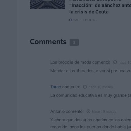
"inacción" de Sánchez ant
la crisis de Ceuta
HACE 7 HORAS
Comments
3
Los brócolis de moda
comentó:
hace 1
Mandar a los liberados, a ver si por una ve
Tarao
comentó:
hace 10 meses
La comunidad educativa es muy grande (a
Antonio
comentó:
hace 10 meses
Y ahora que den unas charlas en los colegio
recorrido todos los puertos donde había jue