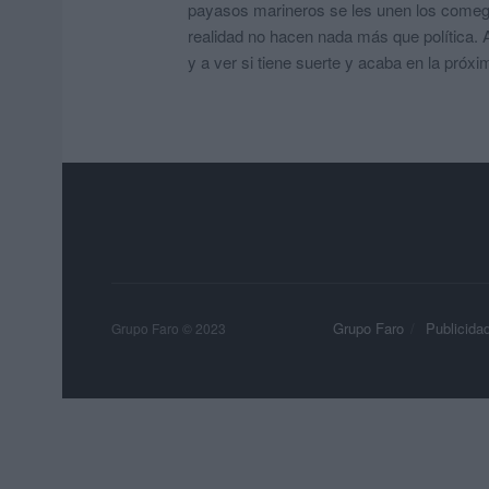
payasos marineros se les unen los comega
realidad no hacen nada más que política. A
y a ver si tiene suerte y acaba en la próx
Grupo Faro
Publicida
Grupo Faro © 2023