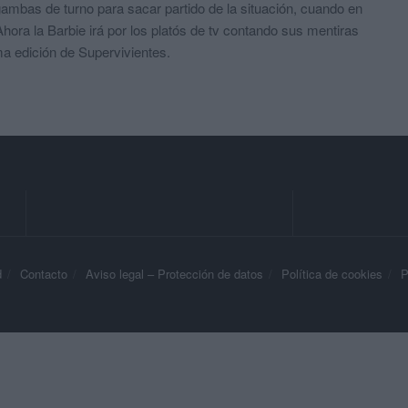
mbas de turno para sacar partido de la situación, cuando en
hora la Barbie irá por los platós de tv contando sus mentiras
ima edición de Supervivientes.
d
Contacto
Aviso legal – Protección de datos
Política de cookies
P