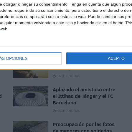
ciedad en su conjunto, incluidos los gobiernos y la
e otorgar o negar su consentimiento.
Tenga en cuenta que algún proc
 el genocidio y exijan el cumplimiento del derecho
de no requerir de su consentimiento, pero usted tiene el derecho de r
referencias se aplicarán solo a este sitio web. Puede cambiar sus pref
alquier momento volviendo a este sitio y haciendo clic en el botón "Pri
 web.
ÁS OPCIONES
ACEPTO
Disparos en el Príncipe y un
herido por arma blanca
HACE 6 HORAS
Aplazado el amistoso entre
d
el Ittihad de Tánger y el FC
Barcelona
HACE 7 HORAS
Preocupación por las fotos
de menores con soldados