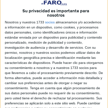
Su privacidad es importante para
nosotros
Imagen de archivo
Nosotros y nuestros 1733
socios
almacenamos y/o accedemos
a información en un dispositivo, como cookies, y procesamos
datos personales, como identificadores únicos e información
estándar enviada por un dispositivo para publicidad y contenido
El presidente de la Ciudad, Juan Vivas, compareció ayer
personalizado, medición de publicidad y contenido,
investigación de audiencia y desarrollo de servicios.
Con su
para valorar la evolución de la pandemia y la efectividad
permiso, nosotros y nuestros socios podemos utilizar datos de
de las medidas dispuestas justo antes del inicio de la
localización geográfica precisa e identificación mediante las
Semana Santa. Defendió el mandatario ceutí que las
características de dispositivos. Puede hacer clic para otorgarnos
medidas dispuestas son “científicamente” acertadas pero
su consentimiento a nosotros y a nuestros 1733 socios para
que llevemos a cabo el procesamiento previamente descrito. De
que si no funcionan es por la relajación de algunos
forma alternativa, puede acceder a información más detallada y
ciudadanos. La prueba palpable está en la movilidad.
cambiar sus preferencias antes de otorgar o negar su
Sigue aumentando y se espera que lo haga en estas
consentimiento.
Tenga en cuenta que algún procesamiento de
fechas. La Ciudad insiste en que más no se puede hacer,
sus datos personales puede no requerir de su consentimiento,
pero usted tiene el derecho de rechazar tal procesamiento. Sus
dentro de los márgenes que dispone para actuar, y avanza
preferencias se aplicarán solo a este sitio web. Puede cambiar
que las sanciones pueden ser de 3.000 euros en el caso