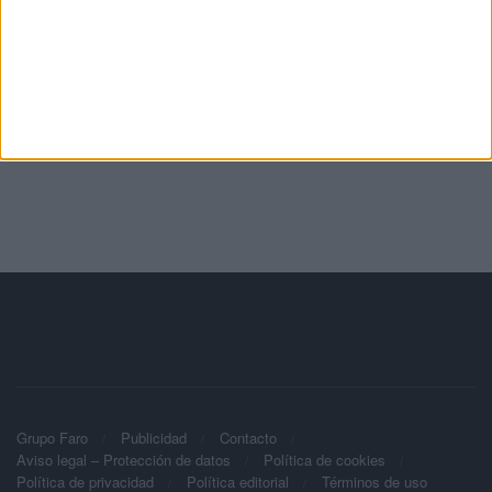
Grupo Faro
Publicidad
Contacto
Aviso legal – Protección de datos
Política de cookies
Política de privacidad
Política editorial
Términos de uso