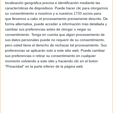
horas de la mañana de este viernes, efectivos de la
localización geográfica precisa e identificación mediante las
Brigada Nacional de la Policía Judicial
, en coordinación
características de dispositivos. Puede hacer clic para otorgarnos
su consentimiento a nosotros y a nuestros 1733 socios para
con la
Dirección General de Vigilancia del Territorio
,
que llevemos a cabo el procesamiento previamente descrito. De
abortaron un intento de
contrabando internacional de
forma alternativa, puede acceder a información más detallada y
drogas
.
cambiar sus preferencias antes de otorgar o negar su
consentimiento.
Tenga en cuenta que algún procesamiento de
De acuerdo con la información publicada por
sus datos personales puede no requerir de su consentimiento,
nichanealane.ma, la intervención a la que se hace
pero usted tiene el derecho de rechazar tal procesamiento. Sus
preferencias se aplicarán solo a este sitio web. Puede cambiar
mención se saldó con la
incautación de 3,4 toneladas de
sus preferencias o retirar su consentimiento en cualquier
hachís
y la desarticulación de una célula delictiva que
momento volviendo a este sitio y haciendo clic en el botón
operaba en las inmediaciones de la ciudad de
Tánger
.
"Privacidad" en la parte inferior de la página web.
Una persecución nocturna
Según ha señalado el medio digital de Marruecos, el éxito
de la operación fue posible gracias a
información de
inteligencia precisa
facilitada por la DSTI, que permitió a
los agentes monitorizar la ruta de un camión de transporte