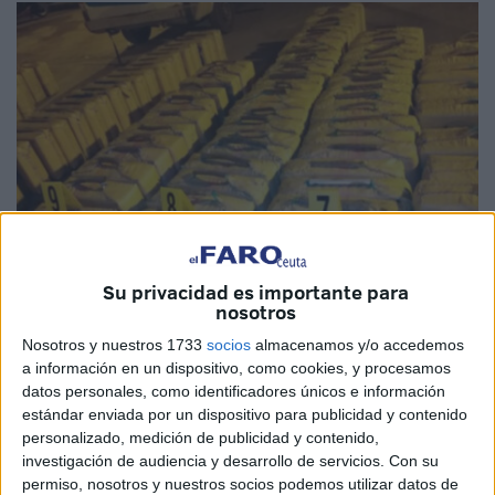
Su privacidad es importante para
nosotros
Fotos: nichanealane.ma
Nosotros y nuestros 1733
socios
almacenamos y/o accedemos
a información en un dispositivo, como cookies, y procesamos
datos personales, como identificadores únicos e información
estándar enviada por un dispositivo para publicidad y contenido
personalizado, medición de publicidad y contenido,
Las fuerzas de seguridad de Marruecos asestaron un duro
investigación de audiencia y desarrollo de servicios.
Con su
golpe a las redes del
crimen organizado
. En las primeras
permiso, nosotros y nuestros socios podemos utilizar datos de