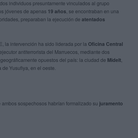
 dos individuos presuntamente vinculados al grupo
dos jóvenes de apenas
19 años
, se encontraban en una
toridades, preparaban la ejecución de
atentados
 la intervención ha sido liderada por la
Oficina Central
 ejecutor antiterrorista del Marruecos, mediante dos
 geográficamente opuestos del país: la ciudad de
Midelt
,
a de Yusufiya, en el oeste.
ue ambos sospechosos habrían formalizado su
juramento