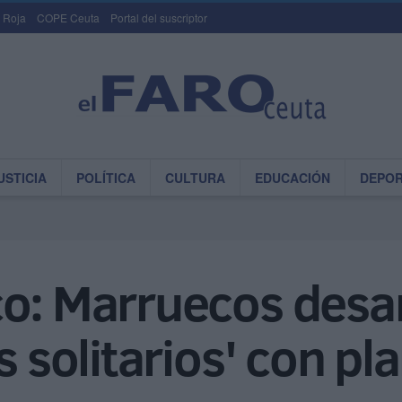
 Roja
COPE Ceuta
Portal del suscriptor
USTICIA
POLÍTICA
CULTURA
EDUCACIÓN
DEPO
o: Marruecos desar
s solitarios' con pl