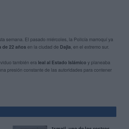
sta semana. El pasado miércoles, la Policía marroquí ya
a de 22 años
en la ciudad de
Dajla
, en el extremo sur.
dividuo también era
leal al Estado Islámico
y planeaba
 una presión constante de las autoridades para contener
Ismail, uno de los rostros