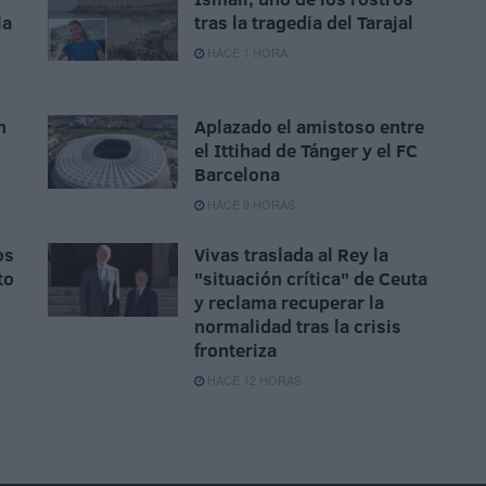
la
tras la tragedia del Tarajal
HACE 1 HORA
n
Aplazado el amistoso entre
el Ittihad de Tánger y el FC
Barcelona
HACE 9 HORAS
os
Vivas traslada al Rey la
to
"situación crítica" de Ceuta
y reclama recuperar la
normalidad tras la crisis
fronteriza
HACE 12 HORAS