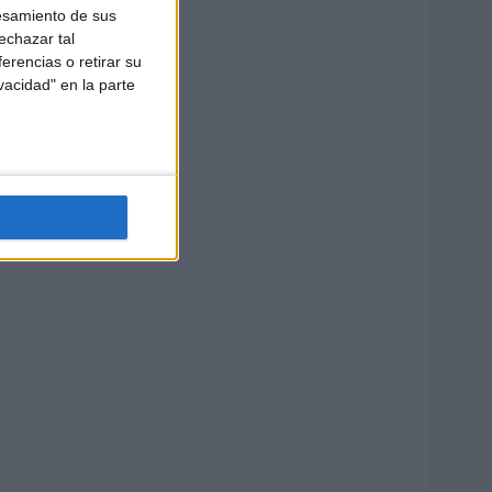
esamiento de sus
echazar tal
erencias o retirar su
vacidad" en la parte