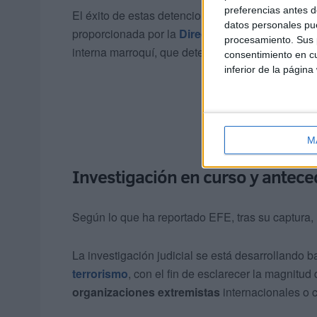
preferencias antes d
El éxito de estas detenciones ha sido posible gr
datos personales pue
proporcionada por la
Dirección General de Vigil
procesamiento. Sus p
interna marroquí, que detectó los movimientos 
consentimiento en cu
inferior de la página
M
Investigación en curso y antece
Según lo que ha reportado EFE, tras su captura
La investigación judicial se está desarrollando b
terrorismo
, con el fin de esclarecer la magnitud
organizaciones extremistas
internacionales o c