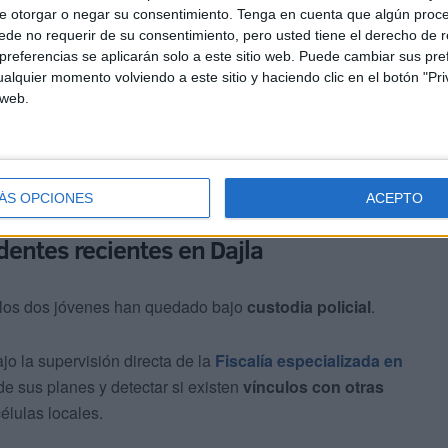
e otorgar o negar su consentimiento.
Tenga en cuenta que algún proc
acias a la
información de inteligencia
estratégica
de no requerir de su consentimiento, pero usted tiene el derecho de r
ancia del Territorio (DGST)
, la agencia de inteligencia
referencias se aplicarán solo a este sitio web. Puede cambiar sus pref
de los sospechosos de manera temprana.
alquier momento volviendo a este sitio y haciendo clic en el botón "Pri
 web.
ÁS OPCIONES
ACEPTO
dentes recientes en Dajla
, los dos jóvenes han quedado bajo
custodia policial
.
ajo la supervisión directa de la
Fiscalía especializada en
 de sus planes y detectar si existen
vínculos con otras
élulas locales.