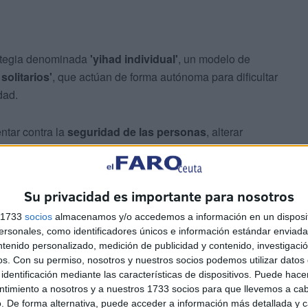
rategia denominada
'yihad individual'
, un modelo de
solitarios'
, que actúan de forma autónoma para dificultar
dad.
ntar contra la
seguridad de las personas
, alterar
instalaciones vitales
para el funcionamiento del país.
Su privacidad es importante para nosotros
s 1733
socios
almacenamos y/o accedemos a información en un disposit
sonales, como identificadores únicos e información estándar enviada 
ntenido personalizado, medición de publicidad y contenido, investigaci
os.
Con su permiso, nosotros y nuestros socios podemos utilizar datos 
mbres específicos de personas o infraestructuras, la
identificación mediante las características de dispositivos. Puede hacer
 la amenaza.
ntimiento a nosotros y a nuestros 1733 socios para que llevemos a ca
. De forma alternativa, puede acceder a información más detallada y 