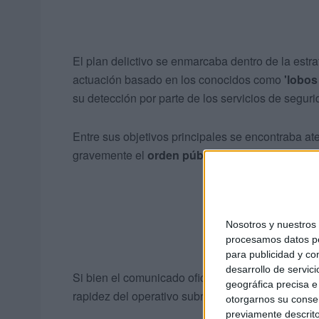
El plan delictivo se enmarcaba dentro de la est
actuación basado en los conocidos como
'lobos 
su detección por parte de los servicios de seguri
Entre sus objetivos principales se encontraba ate
gravemente el
orden público
y atacar diversas
Nosotros y nuestro
procesamos datos per
para publicidad y co
desarrollo de servici
Si bien el comunicado oficial no ha detallado no
geográfica precisa e 
rapidez del operativo subraya la peligrosidad de
otorgarnos su conse
previamente descrito