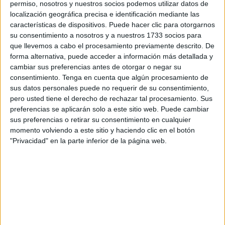
permiso, nosotros y nuestros socios podemos utilizar datos de
conduciendo, pero a partir de los 65 años, se aumenta la
localización geográfica precisa e identificación mediante las
frecuencia con la que se debe renovar el
permiso de
características de dispositivos. Puede hacer clic para otorgarnos
conducir
.
su consentimiento a nosotros y a nuestros 1733 socios para
que llevemos a cabo el procesamiento previamente descrito. De
La Dirección General de
Tráfico
(DGT) explica que la
forma alternativa, puede acceder a información más detallada y
habilidad para conducir no está determinada por la edad,
cambiar sus preferencias antes de otorgar o negar su
consentimiento.
Tenga en cuenta que algún procesamiento de
sino por las capacidades y aptitudes del conductor.
sus datos personales puede no requerir de su consentimiento,
pero usted tiene el derecho de rechazar tal procesamiento. Sus
A partir de los
65 años
, y con el objetivo de garantizar que
preferencias se aplicarán solo a este sitio web. Puede cambiar
la capacidad para conducir se mantenga intacta, se reduce
sus preferencias o retirar su consentimiento en cualquier
la duración del permiso de conducir. Esto implica aumentar
momento volviendo a este sitio y haciendo clic en el botón
la frecuencia de revisiones médicas y evaluaciones de
"Privacidad" en la parte inferior de la página web.
aptitud para asegurar la seguridad de todos en las
carreteras.
Por lo tanto, los permisos de conducir tienen una duración
máxima de cinco años para vehículos particulares,
motocicletas y licencias de conducción, y de tres años