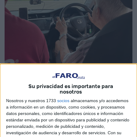
Foto: Young Driver
Su privacidad es importante para
nosotros
Nosotros y nuestros 1733
socios
almacenamos y/o accedemos
Al ver en Ceuta a personas mayores al volante de un
a información en un dispositivo, como cookies, y procesamos
vehículo muchos se preguntan, ¿hasta qué edad se está
datos personales, como identificadores únicos e información
estándar enviada por un dispositivo para publicidad y contenido
autorizado para conducir?
personalizado, medición de publicidad y contenido,
investigación de audiencia y desarrollo de servicios.
Con su
En España, no hay un límite de edad para continuar