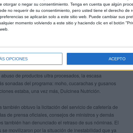
e otorgar o negar su consentimiento.
Tenga en cuenta que algún proc
de no requerir de su consentimiento, pero usted tiene el derecho de r
referencias se aplicarán solo a este sitio web. Puede cambiar sus pref
alquier momento volviendo a este sitio y haciendo clic en el botón "Pri
 web.
erden fue el que apareció en un programa de Alberto
n par de meses. En esta entrega, el famoso cocinero
ÁS OPCIONES
ACEPTO
ofrecía a los soldados en el Cuartel de Camposoto en
 ellos mismos habían hecho en el comedor, donde se
 abuso de productos ultra procesados, la escasa
más sonadas del programa: moho, cucarachas y gusanos
ciones estaba, una vez más, Dulcinea Nutrición.
también obtuvo la licitación del servicio de cafetería de
as de prensa oficiales, consejos de ministros y demás
res también han denunciado el retraso de sus nóminas. El
 se movilizaron por la situación de inestabilidad que ya