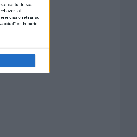
esamiento de sus
echazar tal
erencias o retirar su
vacidad" en la parte