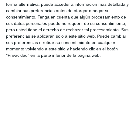
Sin embargo, no todo es tan idílico para los dueños de
forma alternativa, puede acceder a información más detallada y
cambiar sus preferencias antes de otorgar o negar su
estas mascotas ni para ellas mismas, ya que no cuenta
consentimiento.
Tenga en cuenta que algún procesamiento de
con todos los elementos necesarios para disfrutar de una
sus datos personales puede no requerir de su consentimiento,
jornada relajada de sol y playa.
pero usted tiene el derecho de rechazar tal procesamiento. Sus
preferencias se aplicarán solo a este sitio web. Puede cambiar
Eso es lo que denuncian algunos
usuarios
habituales de
sus preferencias o retirar su consentimiento en cualquier
esta zona, quienes aseguran que las duchas llevan
momento volviendo a este sitio y haciendo clic en el botón
"Privacidad" en la parte inferior de la página web.
puestas más de un mes, aunque no sirven para nada ya
que
no tienen agua.
Ni las duchas para las personas ni
tampoco otra más baja para los perros.
Esto impide que los usuarios puedan ducharse para
quitarse la sal después de un baño en el mar y también
que puedan bañar a sus mascotas para refrescarlas en
estos días de calor.
Además, lamentan que también hay una fuente para beber
agua que tampoco funciona.