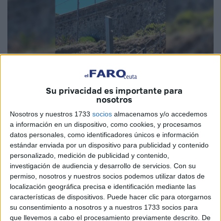
Su privacidad es importante para
nosotros
Nosotros y nuestros 1733
socios
almacenamos y/o accedemos
a información en un dispositivo, como cookies, y procesamos
Imagen cedida
datos personales, como identificadores únicos e información
estándar enviada por un dispositivo para publicidad y contenido
personalizado, medición de publicidad y contenido,
investigación de audiencia y desarrollo de servicios.
Con su
permiso, nosotros y nuestros socios podemos utilizar datos de
La
playa
de Los Corrales, más conocido como la playa de
localización geográfica precisa e identificación mediante las
perros en Ceuta, es la única que permite el acceso a estos
características de dispositivos. Puede hacer clic para otorgarnos
animales
durante la
temporada
de verano.
su consentimiento a nosotros y a nuestros 1733 socios para
que llevemos a cabo el procesamiento previamente descrito. De