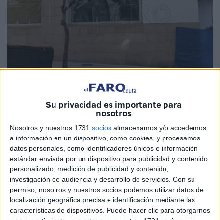
Imad Lagmich
Su privacidad es importante para
nosotros
Nosotros y nuestros 1731
socios
almacenamos y/o accedemos
La cadena de perfumerías
especializadas en la venta de
a información en un dispositivo, como cookies, y procesamos
perfumes, cosmética, maquillaje
y aseo personal Druni
datos personales, como identificadores únicos e información
estándar enviada por un dispositivo para publicidad y contenido
prepara su desembarco en Ceuta, para lo que ya ha
personalizado, medición de publicidad y contenido,
lanzado una oferta laboral con la que busca encargado y
investigación de audiencia y desarrollo de servicios.
Con su
14 personas para ejercer labores de atención al cliente,
permiso, nosotros y nuestros socios podemos utilizar datos de
cobro en caja, mantenimiento de instalaciones, reposición
localización geográfica precisa e identificación mediante las
de productos…
características de dispositivos. Puede hacer clic para otorgarnos