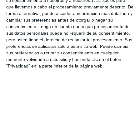
su consentimiento a nosotros y a nuestros 1731 socios para
El lugar donde se va a ubicar es el bloque comercial del
que llevemos a cabo el procesamiento previamente descrito. De
forma alternativa, puede acceder a información más detallada y
complejo de la Manzana del Revellín que
‘Mango’
cambiar sus preferencias antes de otorgar o negar su
abandonó
para ubicarse en los bajos del edificio Trujillo.
consentimiento.
Tenga en cuenta que algún procesamiento de
sus datos personales puede no requerir de su consentimiento,
No hay fecha concreta de apertura, pero se barajó que
pero usted tiene el derecho de rechazar tal procesamiento. Sus
fuera a finales de verano. Ya se encuentra en el periodo de
preferencias se aplicarán solo a este sitio web. Puede cambiar
contratación del personal requerido que ha sido anunciado
sus preferencias o retirar su consentimiento en cualquier
momento volviendo a este sitio y haciendo clic en el botón
en su web.
"Privacidad" en la parte inferior de la página web.
El
tejido empresarial
de Ceuta se ha visto afectado por el
cierre de algunos establecimientos, pero a su vez ha
acogido la llegada de firmas conocidas o el anuncio de su
implantación en nuestra ciudad.
El Ejecutivo local
siempre ha mantenido una política
contraria al pesimismo generalizado por el cierre de
establecimientos que llegó a generar cierta alarma social,
sobre todo porque en algunos de los casos eran históricos.