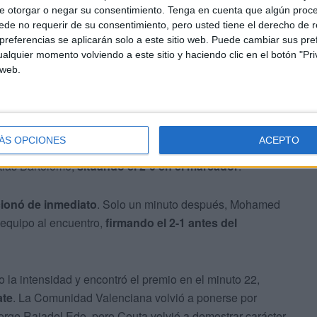
e otorgar o negar su consentimiento.
Tenga en cuenta que algún proc
de no requerir de su consentimiento, pero usted tiene el derecho de r
referencias se aplicarán solo a este sitio web. Puede cambiar sus pref
da por
Rafael García Moya, con Francisco Javier
alquier momento volviendo a este sitio y haciendo clic en el botón "Pri
 web.
utó en el Campeonato de España con un
meritorio
mbinado caballa, ya que la Comunidad Valenciana se
ÁS OPCIONES
ACEPTO
e Ignacio Soriano Meliá. El conjunto valenciano volvió a
tias Bartolome,
situando el 2-0 en el marcador
.
ionó de inmediato
. Solo un minuto después, Mohamed
 equipo al encuentro,
firmando el 2-1 antes del
la intensidad y encontró el premio en el minuto 22,
ate
. La Comunidad Valenciana volvió a ponerse por
rge Rajadel Edo, pero Ceuta volvió a demostrar carácter