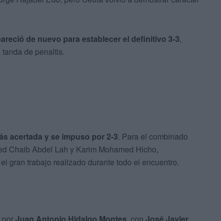
eció de nuevo para establecer el definitivo 3-3
,
 tanda de penaltis.
s acertada y se impuso por 2-3
. Para el combinado
med Chaib Abdel Lah y Karim Mohamed Hicho,
 el gran trabajo realizado durante todo el encuentro.
a por
Juan Antonio Hidalgo Montes
, con
José Javier