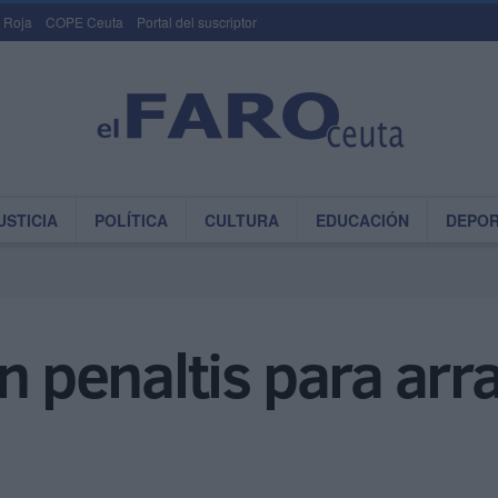
 Roja
COPE Ceuta
Portal del suscriptor
USTICIA
POLÍTICA
CULTURA
EDUCACIÓN
DEPO
en penaltis para ar