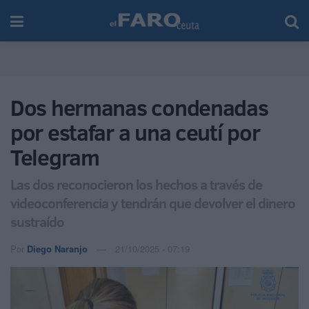
Dos hermanas condenadas
por estafar a una ceutí por
Telegram
Las dos reconocieron los hechos a través de
videoconferencia y tendrán que devolver el dinero
sustraído
Por
Diego Naranjo
21/10/2025 - 07:19