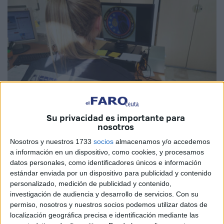
Su privacidad es importante para
Imagen de archivo
nosotros
Nosotros y nuestros 1733
socios
almacenamos y/o accedemos
a información en un dispositivo, como cookies, y procesamos
datos personales, como identificadores únicos e información
La
titular del Juzgado de lo Penal número 1 de Ceuta
estándar enviada por un dispositivo para publicidad y contenido
ha condenado a
dos hermanas
por un
delito de estafa
personalizado, medición de publicidad y contenido,
investigación de audiencia y desarrollo de servicios.
Con su
cometido mediante la aplicación de mensajería
Telegram
.
permiso, nosotros y nuestros socios podemos utilizar datos de
localización geográfica precisa e identificación mediante las
Ambas reconocieron los hechos durante la vista oral