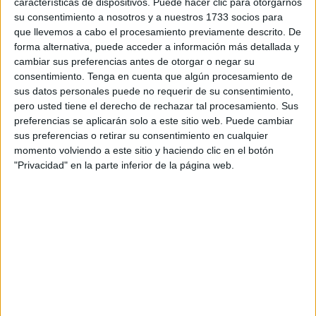
características de dispositivos. Puede hacer clic para otorgarnos
celebrada por
videoconferencia
y aceptaron una
pena de
su consentimiento a nosotros y a nuestros 1733 socios para
seis meses de prisión
, que quedará
suspendida
que llevemos a cabo el procesamiento previamente descrito. De
durante dos años
siempre que cumplan las condiciones
forma alternativa, puede acceder a información más detallada y
cambiar sus preferencias antes de otorgar o negar su
impuestas por la magistrada.
consentimiento.
Tenga en cuenta que algún procesamiento de
sus datos personales puede no requerir de su consentimiento,
La suspensión de la pena queda condicionada a que
no
pero usted tiene el derecho de rechazar tal procesamiento. Sus
vuelvan a delinquir
en ese periodo y al
pago de la
preferencias se aplicarán solo a este sitio web. Puede cambiar
responsabilidad civil
fijada en
2.850 euros
, cantidad que
sus preferencias o retirar su consentimiento en cualquier
deberán abonar
de forma solidaria
a la víctima.
momento volviendo a este sitio y haciendo clic en el botón
"Privacidad" en la parte inferior de la página web.
La resolución judicial pone fin a un procedimiento en el
que las acusadas admitieron haber participado
indirectamente en una operación fraudulenta.
Según el fallo, las hermanas actuaron como
receptoras
de dinero
transferido por la víctima a través de
Bizum
y
depósitos bancarios
, en el marco de una supuesta
actividad económica que
resultó ser un engaño
.