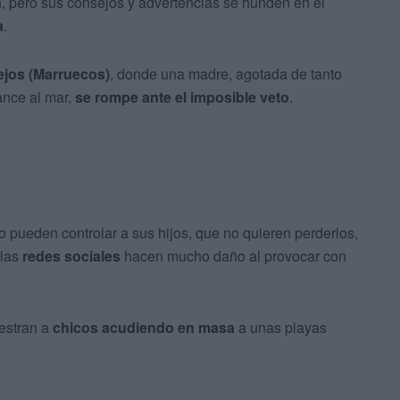
n
, pero sus consejos y advertencias se hunden en el
a
.
lejos (Marruecos)
, donde una madre, agotada de tanto
ance al mar,
se rompe ante el imposible veto
.
pueden controlar a sus hijos, que no quieren perderlos,
 las
redes sociales
hacen mucho daño al provocar con
estran a
chicos acudiendo en masa
a unas playas