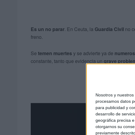
Es un no parar
. En Ceuta, la
Guardia Civil
no c
freno.
Se
temen muertes
y se advierte ya de
numeros
constante, tanto que evidencia un
grave proble
Nosotros y nuestro
procesamos datos per
para publicidad y co
desarrollo de servici
geográfica precisa e 
otorgarnos su conse
previamente descrito