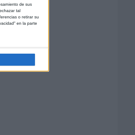
esamiento de sus
echazar tal
erencias o retirar su
vacidad" en la parte