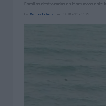
Familias destrozadas en Marruecos ante l
Por
Carmen Echarri
12/10/2025 - 15:23