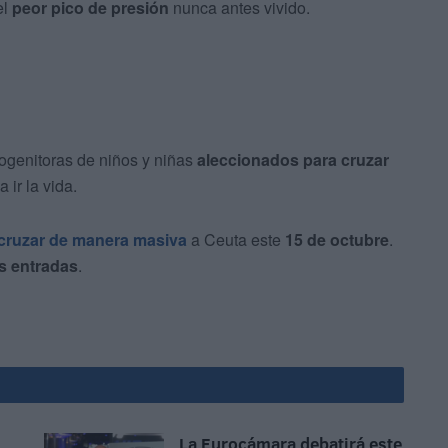
el
peor pico de presión
nunca antes vivido.
rogenitoras de niños y niñas
aleccionados para cruzar
ir la vida.
 cruzar de manera masiva
a Ceuta este
15 de octubre
.
s entradas
.
La Eurocámara debatirá este