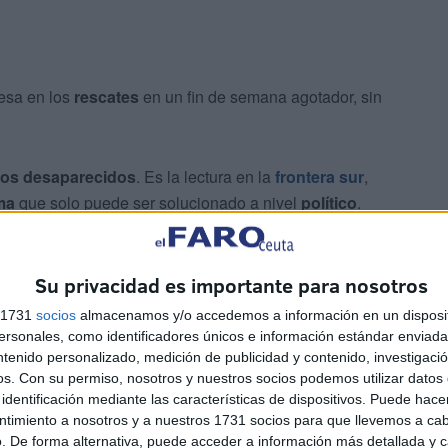
esa en los
rescates
en un fin de semana agotador, sin
os desaparecidos
. Es la lectura en la
frontera sur
,
ma
que solo puede ser solucionado a nivel
político
.
Su privacidad es importante para nosotros
s 1731
socios
almacenamos y/o accedemos a información en un disposit
sonales, como identificadores únicos e información estándar enviada 
ntenido personalizado, medición de publicidad y contenido, investigaci
os.
Con su permiso, nosotros y nuestros socios podemos utilizar datos 
identificación mediante las características de dispositivos. Puede hacer
ntimiento a nosotros y a nuestros 1731 socios para que llevemos a ca
. De forma alternativa, puede acceder a información más detallada y 