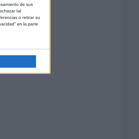
esamiento de sus
echazar tal
erencias o retirar su
vacidad" en la parte