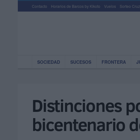
Contacto
Horarios de Barcos by Kikoto
Vuelos
Sorteo Cruz
SOCIEDAD
SUCESOS
FRONTERA
J
Distinciones p
bicentenario d