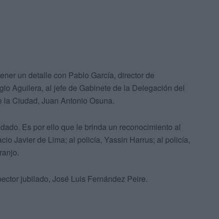
tener un detalle con Pablo García, director de
gio Aguilera, al jefe de Gabinete de la Delegación del
e la Ciudad, Juan Antonio Osuna.
udado. Es por ello que le brinda un reconocimiento al
cio Javier de Lima; al policía, Yassin Harrus; al policía,
ranjo.
pector jubilado, José Luis Fernández Peire.