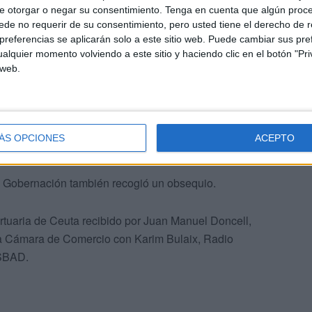
e otorgar o negar su consentimiento.
Tenga en cuenta que algún proc
de no requerir de su consentimiento, pero usted tiene el derecho de r
referencias se aplicarán solo a este sitio web. Puede cambiar sus pref
alquier momento volviendo a este sitio y haciendo clic en el botón "Pri
 web.
nguida y su delegada, Cristina Pérez, lo ha recibido con
a.
ral de Ceuta, recibiendo la distinción el segundo jefe,
ÁS OPCIONES
ACEPTO
y Gobernación también recogió un obsequio.
rtuaria de Ceuta recibido por Juan Manuel Doncell,
a Cámara de Comercio con Karim Bulaix, Radio
USBAD.