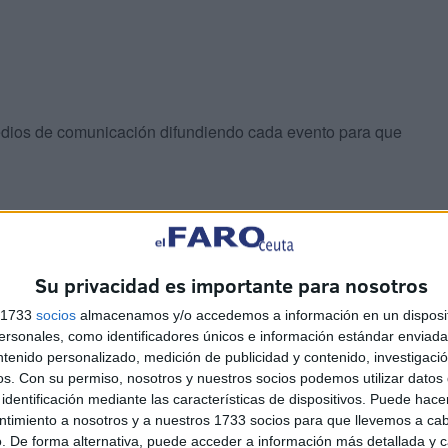
edios de comunicación difundiendo cada evento para que
rega de diferentes
distinciones
a todos los que han
Su privacidad es importante para nosotros
s 1733
socios
almacenamos y/o accedemos a información en un disposit
sonales, como identificadores únicos e información estándar enviada 
en concreto el presidente de la Ciudad, Juan Vivas, de la
ntenido personalizado, medición de publicidad y contenido, investigaci
os.
Con su permiso, nosotros y nuestros socios podemos utilizar datos 
identificación mediante las características de dispositivos. Puede hacer
ntimiento a nosotros y a nuestros 1733 socios para que llevemos a ca
. De forma alternativa, puede acceder a información más detallada y 