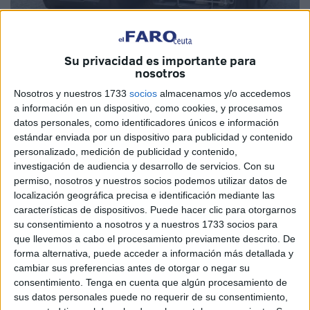
Imagen de archivo
Su privacidad es importante para
nosotros
Nosotros y nuestros 1733
socios
almacenamos y/o accedemos
a información en un dispositivo, como cookies, y procesamos
El Movimiento Ciudadano para la Dignidad Animal no
datos personales, como identificadores únicos e información
descansa. Los políticos sí. También prometen y después
estándar enviada por un dispositivo para publicidad y contenido
personalizado, medición de publicidad y contenido,
mienten. Son expertos en eso, en contar historias y
investigación de audiencia y desarrollo de servicios.
Con su
anunciar lo mismo año tras año.
permiso, nosotros y nuestros socios podemos utilizar datos de
localización geográfica precisa e identificación mediante las
Ese movimiento surgió para recoger los sentimientos de
características de dispositivos. Puede hacer clic para otorgarnos
muchas personas que tienen a su cargo animales a los
su consentimiento a nosotros y a nuestros 1733 socios para
que quieren dar una despedida digna cuando falten. Una
que llevemos a cabo el procesamiento previamente descrito. De
despedida que no signifique tener que dejarlos en un
forma alternativa, puede acceder a información más detallada y
cambiar sus preferencias antes de otorgar o negar su
congelador para que luego los lleven con todo tipo de
consentimiento.
Tenga en cuenta que algún procesamiento de
restos a una incineradora en la Península.
sus datos personales puede no requerir de su consentimiento,