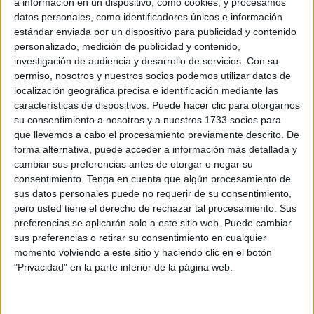
a información en un dispositivo, como cookies, y procesamos
Related
Posts
datos personales, como identificadores únicos e información
estándar enviada por un dispositivo para publicidad y contenido
La Policía expulsa a Marruecos al
personalizado, medición de publicidad y contenido,
detenido tras entrar en una casa y
investigación de audiencia y desarrollo de servicios.
Con su
meterse en la cama de su dueña
permiso, nosotros y nuestros socios podemos utilizar datos de
localización geográfica precisa e identificación mediante las
HACE 58 MINUTOS
características de dispositivos. Puede hacer clic para otorgarnos
"Ataque híbrido algorítmico", el análisis
su consentimiento a nosotros y a nuestros 1733 socios para
de Thierry Breton sobre la entrada
que llevemos a cabo el procesamiento previamente descrito. De
masiva en Ceuta
forma alternativa, puede acceder a información más detallada y
cambiar sus preferencias antes de otorgar o negar su
HACE 2 HORAS
consentimiento.
Tenga en cuenta que algún procesamiento de
sus datos personales puede no requerir de su consentimiento,
La contracrónica del Ceuta-Málaga:
pero usted tiene el derecho de rechazar tal procesamiento. Sus
Faltan fichajes, pero sobran los motivos
preferencias se aplicarán solo a este sitio web. Puede cambiar
para ilusionarse
sus preferencias o retirar su consentimiento en cualquier
HACE 3 HORAS
momento volviendo a este sitio y haciendo clic en el botón
"Privacidad" en la parte inferior de la página web.
Vecinos e inmigrantes que duermen en el
Sarchal se unen para limpiar la playa
HACE 3 HORAS