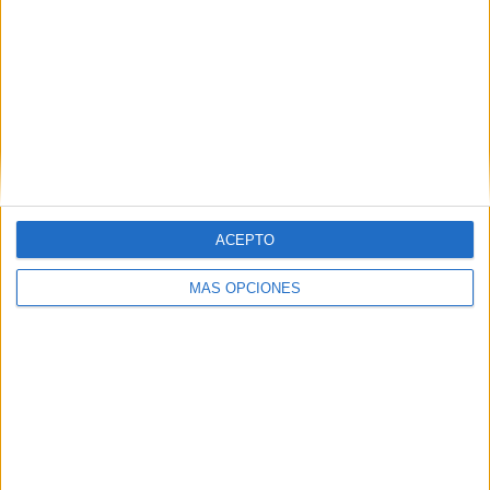
terrenos de propiedad municipal ubicados por encima de
la actual ampliación para prever el desarrollo de futuras
áreas de enterramiento sin olvidar la conexión ulterior del
eje viario con la calle Soldado del Valle Almazán para
propiciar el tránsito del cortejo fúnebre por un camino
pavimentado”.
ACEPTO
MÁS OPCIONES
Tags:
cementerio
Comunidad Musulmana
Fomento