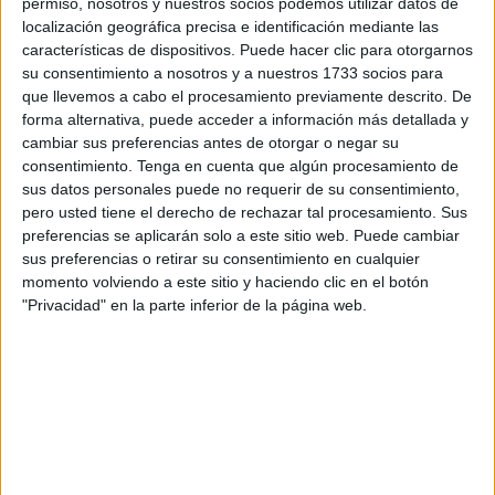
permiso, nosotros y nuestros socios podemos utilizar datos de
La dificultad del terreno está siendo uno de los grandes
localización geográfica precisa e identificación mediante las
inconvenientes y, por eso, los operarios de la UTE formada
características de dispositivos. Puede hacer clic para otorgarnos
su consentimiento a nosotros y a nuestros 1733 socios para
por Dragados y Africana de Contratas y Construcciones
que llevemos a cabo el procesamiento previamente descrito. De
están viendo como los trabajos en la parte oeste del
forma alternativa, puede acceder a información más detallada y
cementerio
musulmán
se están convirtiendo en una
cambiar sus preferencias antes de otorgar o negar su
auténtica odisea.
consentimiento.
Tenga en cuenta que algún procesamiento de
sus datos personales puede no requerir de su consentimiento,
Eso sí, una vez que puedan escurrir este gran escollo, los
pero usted tiene el derecho de rechazar tal procesamiento. Sus
preferencias se aplicarán solo a este sitio web. Puede cambiar
trabajos podrán realizarse con mayor celeridad para
sus preferencias o retirar su consentimiento en cualquier
intentar cumplir con los plazos establecidos y sobre todo
momento volviendo a este sitio y haciendo clic en el botón
aliviar el gran problema con el que se encuentran los
"Privacidad" en la parte inferior de la página web.
musulmanes.
Es necesario, una vez que se consiga
ganar el terreno a
la montaña
, poder alinear la zona ya que se encuentra
con diferentes desniveles.
Unas obras que
el Ejecutivo
se ha marcado en rojo ya