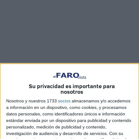
Imágenes: Imad Lagmich
Su privacidad es importante para
nosotros
Los trabajos de la
segunda fase de ampliación
del
Nosotros y nuestros 1733
socios
almacenamos y/o accedemos
cementerio
de
Sidi Embarek
, en Ceuta, dieron comienzo
a información en un dispositivo, como cookies, y procesamos
datos personales, como identificadores únicos e información
el pasado mes de julio. En apenas 3 meses, los avances
estándar enviada por un dispositivo para publicidad y contenido
no se aprecian lo que supone que los trabajos estén yendo
personalizado, medición de publicidad y contenido,
más
lento
de lo esperado.
investigación de audiencia y desarrollo de servicios.
Con su