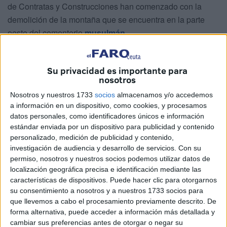
de Contratas y Construcciones han comenzado con la
demolición de la montaña que se encuentra en la parte
oeste del cementerio
musulmán.
Un terreno dificultoso por lo que será laborioso y que
conllevará que estos trabajos se extiendan durante todo el
Su privacidad es importante para
nosotros
tiempo estival. Es necesario, una vez que se consiga
ganar el terreno a la montaña
, poder alinear la zona ya
Nosotros y nuestros 1733
socios
almacenamos y/o accedemos
que se encontrará con diferentes desniveles.
a información en un dispositivo, como cookies, y procesamos
datos personales, como identificadores únicos e información
Unas obras que el Ejecutivo se ha marcado en rojo ya que
estándar enviada por un dispositivo para publicidad y contenido
personalizado, medición de publicidad y contenido,
son trabajos muy necesarios por la falta de espacio con la
investigación de audiencia y desarrollo de servicios.
Con su
que cuenta ya este cementerio.
permiso, nosotros y nuestros socios podemos utilizar datos de
localización geográfica precisa e identificación mediante las
Se trata de unas actuaciones que tienen un
coste de
características de dispositivos. Puede hacer clic para otorgarnos
1.500.805,69 euros
. El contexto general inflacionista ha
su consentimiento a nosotros y a nuestros 1733 socios para
obligado a la administración local a reservar unos 400.000
que llevemos a cabo el procesamiento previamente descrito. De
forma alternativa, puede acceder a información más detallada y
euros este año y 1,1 millones, en total casi un 50% por
cambiar sus preferencias antes de otorgar o negar su