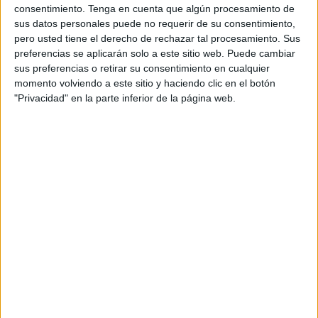
encima del presupuesto inicial para poner en marcha una
consentimiento.
Tenga en cuenta que algún procesamiento de
actuación que se extenderá sobre más de 4.000 metros
sus datos personales puede no requerir de su consentimiento,
cuadrados de superficie.
pero usted tiene el derecho de rechazar tal procesamiento. Sus
preferencias se aplicarán solo a este sitio web. Puede cambiar
El proyecto
prevé para la plataforma superior situada al
sus preferencias o retirar su consentimiento en cualquier
momento volviendo a este sitio y haciendo clic en el botón
norte del vial, con una superficie bruta de 1.902 metros
"Privacidad" en la parte inferior de la página web.
cuadrados, la habilitación de
hasta 460 tumbas
con dos
conjuntos lineales compuestos cada uno de siete bancos
flanqueados por naranjos, jardineras y luminarias sobre
pedestal con espacio para colocar un mosaico cerámico
de motivo religioso en su base.
Plazos a cumplir. Se ha fijado 8
meses de tope para esa ampliación
del cementerio
En las cuatro plataformas escalonadas inferiores que se