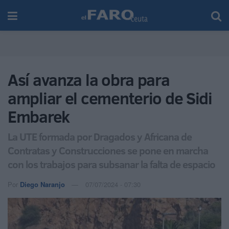
Así avanza la obra para
ampliar el cementerio de Sidi
Embarek
La UTE formada por Dragados y Africana de
Contratas y Construcciones se pone en marcha
con los trabajos para subsanar la falta de espacio
Por
Diego Naranjo
07/07/2024 - 07:30