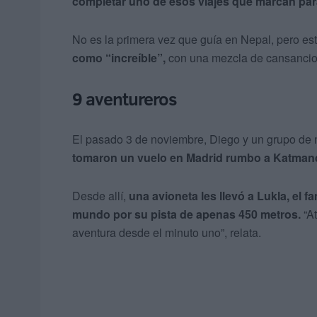
completar uno de esos viajes que marcan pa
No es la primera vez que guía en Nepal, pero es
como “increíble”,
con una mezcla de cansancio y
9 aventureros
El pasado 3 de noviembre, Diego y un grupo de n
tomaron un vuelo en Madrid rumbo a Katma
Desde allí,
una avioneta les llevó a Lukla, el
mundo
por su pista de apenas 450 metros.
“At
aventura desde el minuto uno”, relata.