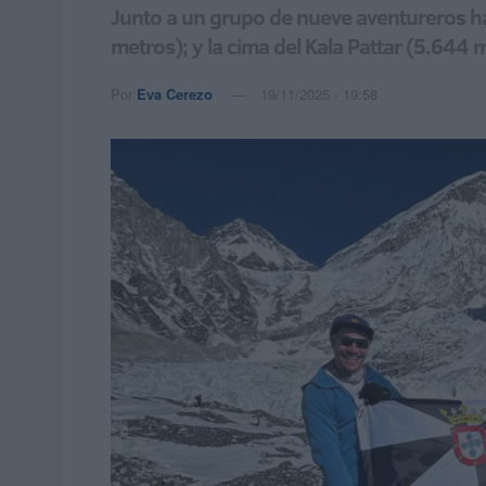
Junto a un grupo de nueve aventureros ha
metros); y la cima del Kala Pattar (5.644 
Por
Eva Cerezo
19/11/2025 - 19:58