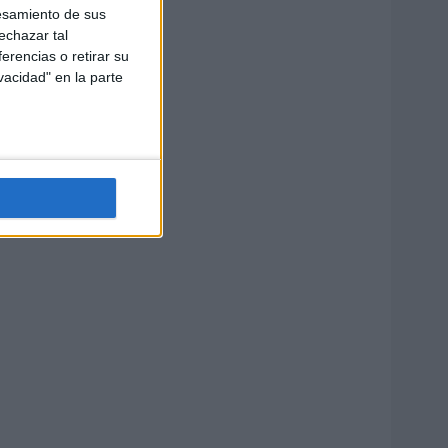
esamiento de sus
echazar tal
erencias o retirar su
vacidad" en la parte