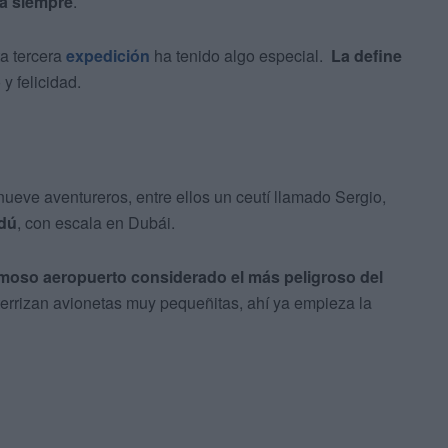
ra siempre
.
ta tercera
expedición
ha tenido algo especial.
La define
 felicidad.
ueve aventureros, entre ellos un ceutí llamado Sergio,
ndú
, con escala en Dubái.
 famoso aeropuerto considerado el más peligroso del
errizan avionetas muy pequeñitas, ahí ya empieza la