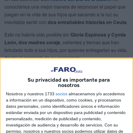
conocíamos una mejor manera de reconocer el papel que
juegan en la vida de sus hijos que sacando a la luz su
inevitable sentir con
dos entrañables historias en Ceuta
.
Esto no habría sido posible sin
Gloria Espinosa y Cyntia
León, dos madres coraje
, valientes y tiernas que han
brindado todo a sus hijos, por quienes entregarían su vida,
desde el momento de su nacimiento.
¿Qué significa ser madre?
Su privacidad es importante para
nosotros
Gloria Espinosa, de 88 años, madre de un hijo y una
Nosotros y nuestros 1733
socios
almacenamos y/o accedemos
hija
, es de esas personas que tocan el alma en el primer
a información en un dispositivo, como cookies, y procesamos
contacto. Su experiencia, sencillez, simpatía y actitud
datos personales, como identificadores únicos e información
desenfadada convierten el ambiente que toca en un lugar
estándar enviada por un dispositivo para publicidad y contenido
en el que se quiere permanecer.
personalizado, medición de publicidad y contenido,
investigación de audiencia y desarrollo de servicios.
Con su
En el parque de San Amaro, rodeadas de espectaculares
permiso, nosotros y nuestros socios podemos utilizar datos de