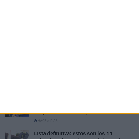
167 trabajadores optan a convertirse en
funcionarios de carrera de la Ciudad
HACE 1 DÍA
528 estudiantes de Ceuta recibirán 265
euros de ayuda por haber terminado la
ESO
HACE 1 DÍA
TAMPM lleva a la Delegación del
Gobierno su petición de actualizar la
indemnización por residencia
HACE 2 DÍAS
Seis aspirantes optan a una plaza de
ATS/DUE convocada por la Ciudad
HACE 3 DÍAS
Lista definitiva: estos son los 11