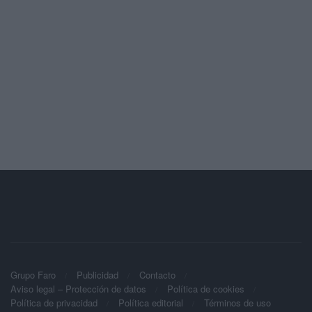
Grupo Faro
Publicidad
Contacto
Aviso legal – Protección de datos
Política de cookies
Política de privacidad
Política editorial
Términos de uso