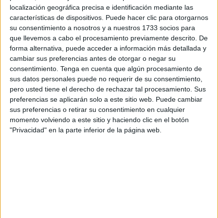
localización geográfica precisa e identificación mediante las
colores y de la belleza que dejan las flores en primavera,
características de dispositivos. Puede hacer clic para otorgarnos
FaroTV
tuvo la oportunidad de conocer a esta afectuosa
su consentimiento a nosotros y a nuestros 1733 socios para
mujer, quien describió
la experiencia de ser madre como
que llevemos a cabo el procesamiento previamente descrito. De
“la cosa más grande
y bonita que le puede pasar a una
forma alternativa, puede acceder a información más detallada y
mujer”.
cambiar sus preferencias antes de otorgar o negar su
consentimiento.
Tenga en cuenta que algún procesamiento de
sus datos personales puede no requerir de su consentimiento,
La alegría más inmensa de su vida
pero usted tiene el derecho de rechazar tal procesamiento. Sus
preferencias se aplicarán solo a este sitio web. Puede cambiar
Asimismo,
Cyntia León, de 27 años, madre de un hijo
sus preferencias o retirar su consentimiento en cualquier
momento volviendo a este sitio y haciendo clic en el botón
de 2 años, el pequeño Pedrito, con su actitud
"Privacidad" en la parte inferior de la página web.
arrolladora
, valiente, de madre coraje,
trabajadora
, y con
la sonrisa que la caracteriza, describió la experiencia de
convertirse en madre en “el empujón” que le hacía falta
para lograr sus metas.
“La lucha, la constancia, etc… Es un cambio muy grande y
la alegría más inmensa que he tenido en mi vida”, añadió.