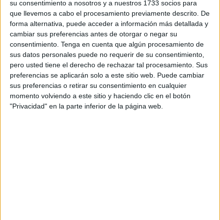
su consentimiento a nosotros y a nuestros 1733 socios para
gaditana procedente de Ceuta con dos kilogramos de
que llevemos a cabo el procesamiento previamente descrito. De
hachís
adosados a su cuerpo.
forma alternativa, puede acceder a información más detallada y
cambiar sus preferencias antes de otorgar o negar su
Según ha informado la Benemérita este martes en un
consentimiento.
Tenga en cuenta que algún procesamiento de
sus datos personales puede no requerir de su consentimiento,
comunicado a los medios, los guardias civiles
pero usted tiene el derecho de rechazar tal procesamiento. Sus
intervinientes detectaron a una pasajera que había
preferencias se aplicarán solo a este sitio web. Puede cambiar
desembarcado de un
vuelo
procedente de la ciudad
sus preferencias o retirar su consentimiento en cualquier
autónoma “con indicios evidentes de conducta poco
momento volviendo a este sitio y haciendo clic en el botón
"Privacidad" en la parte inferior de la página web.
habitual, presentando un estado de aparente nerviosismo
mientras esperaba que vinieran a recogerla”.
La actitud de la pasajera “levantó las sospechas de los
agentes”, que procedieron a su identificación y
seguidamente pudieron comprobar que transportaba “más
de 2 kilos de hachís adosados a su cuerpo”.
La mujer ha sido detenida por un delito contra la salud
pública y trasladada a dependencias policiales. De los