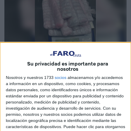
Su privacidad es importante para
nosotros
Imagen cedida
Nosotros y nuestros 1733
socios
almacenamos y/o accedemos
a información en un dispositivo, como cookies, y procesamos
datos personales, como identificadores únicos e información
estándar enviada por un dispositivo para publicidad y contenido
Funcionarios de la Comandancia de la
Guardia Civil
de
personalizado, medición de publicidad y contenido,
Algeciras
adscritos al Equipo de Identificación de
investigación de audiencia y desarrollo de servicios.
Con su
Conductas Anómalas y Reacción Operativa (ICARO) de la
permiso, nosotros y nuestros socios podemos utilizar datos de
localización geográfica precisa e identificación mediante las
Compañía Fiscal y de Fronteras del puerto han detenido a
características de dispositivos. Puede hacer clic para otorgarnos
una mujer recién aterrizada en el helipuerto de la localidad