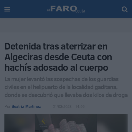
Detenida tras aterrizar en
Algeciras desde Ceuta con
hachís adosado al cuerpo
La mujer levantó las sospechas de los guardias
civiles en el helipuerto de la localidad gaditana,
donde se descubrió que llevaba dos kilos de droga
Por
Beatriz Martínez
21/03/2023 - 14:56