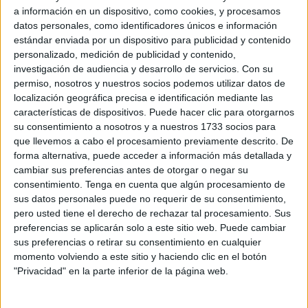
Estatal
(SEPE)
en la ciudad, el licenciado en Ciencias
a información en un dispositivo, como cookies, y procesamos
Económicas y Empresariales por la Universidad de
datos personales, como identificadores únicos e información
Málaga Francisco José Gil Sánchez, que ya se ha reunido
estándar enviada por un dispositivo para publicidad y contenido
personalizado, medición de publicidad y contenido,
con parte de los agentes institucionales y sociales locales
investigación de audiencia y desarrollo de servicios.
Con su
convencido de que la “especial” involucración del Estado
permiso, nosotros y nuestros socios podemos utilizar datos de
servirá para combatir la lacra
del paro
.
localización geográfica precisa e identificación mediante las
características de dispositivos. Puede hacer clic para otorgarnos
“Los datos de Ceuta son superiores al promedio de
su consentimiento a nosotros y a nuestros 1733 socios para
España y me preocupa especialmente el
desempleo
que llevemos a cabo el procesamiento previamente descrito. De
forma alternativa, puede acceder a información más detallada y
juvenil
, por lo que se trata de aprovechar todas las
cambiar sus preferencias antes de otorgar o negar su
políticas de fomento, incluidas las financieras, para
consentimiento.
Tenga en cuenta que algún procesamiento de
desarrollar actividades económicas con futuro, como la
sus datos personales puede no requerir de su consentimiento,
digitalización”, ha apuntado Gil, que va a impulsar la
pero usted tiene el derecho de rechazar tal procesamiento. Sus
celebración de eventos en esa línea.
preferencias se aplicarán solo a este sitio web. Puede cambiar
sus preferencias o retirar su consentimiento en cualquier
Según el nuevo responsable del SEPE para tener éxito es
momento volviendo a este sitio y haciendo clic en el botón
"Privacidad" en la parte inferior de la página web.
imprescindible que patronal y sindicatos se impliquen
“tanto en el diseño de las actividades como con la