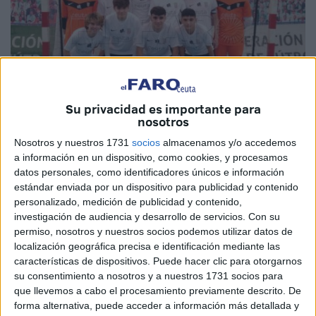
Su privacidad es importante para
nosotros
Nosotros y nuestros 1731
socios
almacenamos y/o accedemos
Imagen de archivo
a información en un dispositivo, como cookies, y procesamos
datos personales, como identificadores únicos e información
estándar enviada por un dispositivo para publicidad y contenido
personalizado, medición de publicidad y contenido,
El
Deportivo Ceutí
ha perdido por un marcador de 6-1
investigación de audiencia y desarrollo de servicios.
Con su
frente al líder del grupo quinto de la
División de Honor de
permiso, nosotros y nuestros socios podemos utilizar datos de
localización geográfica precisa e identificación mediante las
Juveniles
, el Malacitano Futsal, en el encuentro
características de dispositivos. Puede hacer clic para otorgarnos
correspondiente a la novena jornada disputado en el
su consentimiento a nosotros y a nuestros 1731 socios para
pabellón ‘Guadaljaire’ de Málaga.
que llevemos a cabo el procesamiento previamente descrito. De
forma alternativa, puede acceder a información más detallada y