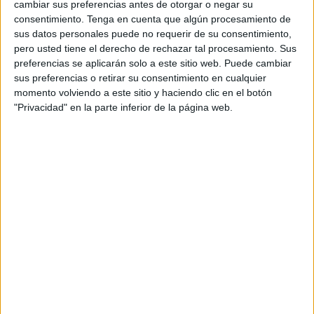
El partido en su primera mitad ha sido muy disputado.
cambiar sus preferencias antes de otorgar o negar su
Empezó el encuentro dominado por los locales que
consentimiento.
Tenga en cuenta que algún procesamiento de
sus datos personales puede no requerir de su consentimiento,
tuvieron las primeras ocasiones, aunque el Deportivo
pero usted tiene el derecho de rechazar tal procesamiento. Sus
empezó a despertar y pidió un penalti por derribo de
preferencias se aplicarán solo a este sitio web. Puede cambiar
Alejandro. Unos segundos más tarde, el jugador Ale
sus preferencias o retirar su consentimiento en cualquier
Baeza marcaba, minuto trece, el 1-0. Pero no tardó en
momento volviendo a este sitio y haciendo clic en el botón
"Privacidad" en la parte inferior de la página web.
reaccionar el Deportivo y un minuto después llegó el
empate a uno obra de Yoel.
Con empate a uno finalizaba la primera mitad con una
buena imagen del conjunto visitante.
Yawad tuvo en sus zapatillas el uno a dos al inicio del
segundo periodo. El Malacitano logró adelantarse de
nuevo con un gol de Ale Baeza cuando mejor jugaba el
Deportivo. Unos segundos más tarde Jacobo marcó el 3-1.
Diego también se sumó a la fiesta malagueña y marcó el
4-1. El Malacitano ya jugaba a placer y Jacobo marcó el