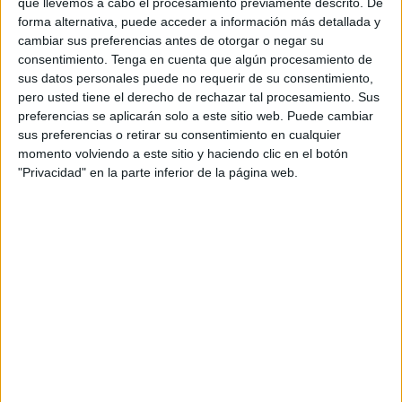
que llevemos a cabo el procesamiento previamente descrito. De
esa permisividad para ejercer una movilidad continua. No
forma alternativa, puede acceder a información más detallada y
cambiar sus preferencias antes de otorgar o negar su
lo hace uno, ni cuatro ni 20. Los tantos por ciento no
consentimiento.
Tenga en cuenta que algún procesamiento de
engañan y las estadísticas demuestran que cada vez esas
sus datos personales puede no requerir de su consentimiento,
idas y venidas son más, por lo que las puertas abiertas al
pero usted tiene el derecho de rechazar tal procesamiento. Sus
riesgo también se incrementan. Están en su derecho legal
preferencias se aplicarán solo a este sitio web. Puede cambiar
sus preferencias o retirar su consentimiento en cualquier
de ir y venir, ¿pero que pasa con esa empatía con el resto
momento volviendo a este sitio y haciendo clic en el botón
de la sociedad?, ¿en dónde queda el compromiso que
"Privacidad" en la parte inferior de la página web.
debe ser demostrado de cara al común de la ciudadanía
para precisamente evitar que los casos se disparen? Más
del 50% de las salidas a la Península tienen que ver con
este perfil, lo que ha hecho que se rompa la tónica de
meses atrás hasta llegar a una movilidad ahora mucho
mayor de la que, por ejemplo, se daba en Navidad. La
normativa, de por sí carente de firmeza, deja en el olvido
determinadas áreas. Los mensajes que apelan a la
responsabilidad deberían tener una consecuencia directa
que, de manera incongruente, no se alcanza ni se