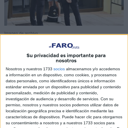
Imagen de archivo
Su privacidad es importante para
nosotros
Las administraciones han tenido que ponerse manos a la
obra para ejercer un control mucho más férreo en el puerto,
Nosotros y nuestros 1733
socios
almacenamos y/o accedemos
a información en un dispositivo, como cookies, y procesamos
ante la temida salida masiva de personas en plena
datos personales, como identificadores únicos e información
pandemia. Que se tenga que llegar a estos extremos dice
estándar enviada por un dispositivo para publicidad y contenido
mucho de la ausente solidaridad y la falta de implicación
personalizado, medición de publicidad y contenido,
de una parte de la ciudadanía que demuestra, con hechos,
investigación de audiencia y desarrollo de servicios.
Con su
que esto del virus, esto de sembrar dolor, esto de poder
permiso, nosotros y nuestros socios podemos utilizar datos de
localización geográfica precisa e identificación mediante las
causar muertes por una pura irresponsabilidad no va con
características de dispositivos. Puede hacer clic para otorgarnos
ellos. Hay una delicada línea entre lo legal y lo ético y esa
su consentimiento a nosotros y a nuestros 1733 socios para
se cruza de manera constante por aquellos que abusan de