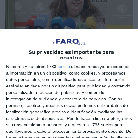
Su privacidad es importante para
Kike Román
nosotros
Nosotros y nuestros 1733
socios
almacenamos y/o accedemos
a información en un dispositivo, como cookies, y procesamos
datos personales, como identificadores únicos e información
La
delegada del Gobierno
en Ceuta, Cristina Pérez, ha
estándar enviada por un dispositivo para publicidad y contenido
aclarado que los diferentes listados de los
planes de
personalizado, medición de publicidad y contenido,
empleo
irán conociéndose poco a poco, desplegándose
investigación de audiencia y desarrollo de servicios.
Con su
permiso, nosotros y nuestros socios podemos utilizar datos de
con ellos la inversión de casi 12 millones de euros.
localización geográfica precisa e identificación mediante las
características de dispositivos. Puede hacer clic para otorgarnos
Pérez ha recordado que hasta el momento salieron las
su consentimiento a nosotros y a nuestros 1733 socios para
plazas ofertadas, 7, para el CETI
y un posterior listado, ya
que llevemos a cabo el procesamiento previamente descrito. De
este año, de primeras contrataciones
.
forma alternativa, puede acceder a información más detallada y