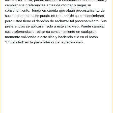
cambiar sus preferencias antes de otorgar o negar su
Quedaría otro
listado
más o incluso dos hasta completar
consentimiento.
Tenga en cuenta que algún procesamiento de
todas las plazas contempladas en el Plan.
sus datos personales puede no requerir de su consentimiento,
pero usted tiene el derecho de rechazar tal procesamiento. Sus
“Han salido listados, no han salido todas las plazas
preferencias se aplicarán solo a este sitio web. Puede cambiar
sus preferencias o retirar su consentimiento en cualquier
ofertadas. Las contrataciones se van a hacer en distintas
momento volviendo a este sitio y haciendo clic en el botón
fases y aún quedan personas por seleccionar, en total 290
"Privacidad" en la parte inferior de la página web.
plazas por cubrir”, ha explicado en rueda de prensa.
“Todo se está haciendo conforme a la normativa. Queda un
listado o posiblemente 2.
El compromiso del Gobierno con Ceuta existe, son casi 12
millones y hay otras cifras más”, ha insistido.
Sobre pensiones y mejoras
laborales